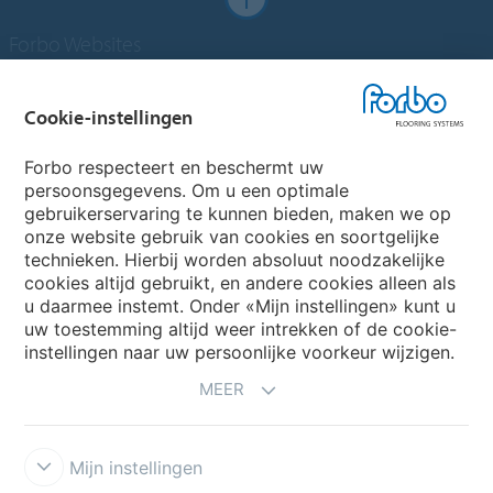
Forbo Websites
Forbo Groep
Cookie-instellingen
Forbo Flooring Systems
Forbo respecteert en beschermt uw
persoonsgegevens. Om u een optimale
gebruikerservaring te kunnen bieden, maken we op
Forbo Movement Systems
onze website gebruik van cookies en soortgelijke
technieken. Hierbij worden absoluut noodzakelijke
cookies altijd gebruikt, en andere cookies alleen als
u daarmee instemt. Onder «Mijn instellingen» kunt u
Kies een land
uw toestemming altijd weer intrekken of de cookie-
instellingen naar uw persoonlijke voorkeur wijzigen.
Kies uw land
MEER
Mijn instellingen