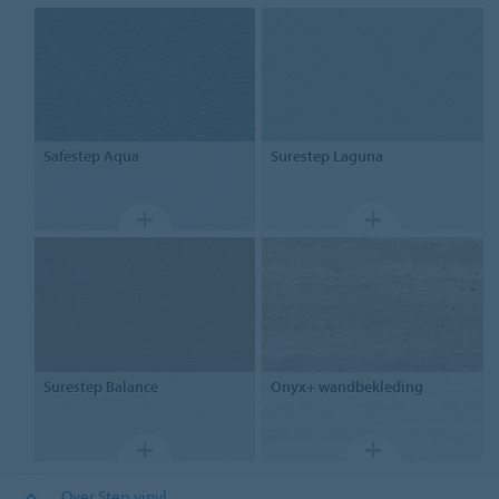
Safestep
Aqua
Surestep
Laguna
Surestep
Balance
Onyx+
wandbekleding
Over Step vinyl