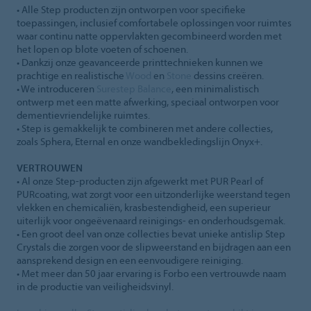
• Alle Step producten zijn ontworpen voor specifieke
toepassingen, inclusief comfortabele oplossingen voor ruimtes
waar continu natte oppervlakten gecombineerd worden met
het lopen op blote voeten of schoenen.
• Dankzij onze geavanceerde printtechnieken kunnen we
prachtige en realistische
Wood
en
Stone
dessins creëren.
• We introduceren
Surestep Balance
, een minimalistisch
ontwerp met een matte afwerking, speciaal ontworpen voor
dementievriendelijke ruimtes.
• Step is gemakkelijk te combineren met andere collecties,
zoals Sphera, Eternal en onze wandbekledingslijn Onyx+.
VERTROUWEN
• Al onze Step-producten zijn afgewerkt met PUR Pearl of
PURcoating, wat zorgt voor een uitzonderlijke weerstand tegen
vlekken en chemicaliën, krasbestendigheid, een superieur
uiterlijk voor ongeëvenaard reinigings- en onderhoudsgemak.
• Een groot deel van onze collecties bevat unieke antislip Step
Crystals die zorgen voor de slipweerstand en bijdragen aan een
aansprekend design en een eenvoudigere reiniging.
• Met meer dan 50 jaar ervaring is Forbo een vertrouwde naam
in de productie van veiligheidsvinyl.