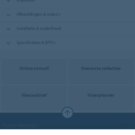
Afbeeldingen & video's
Installatie & onderhoud
Specificaties & EPD's
Online consult
Nieuwste collecties
Nieuwsbrief
Vloerplanner
Forbo Websites