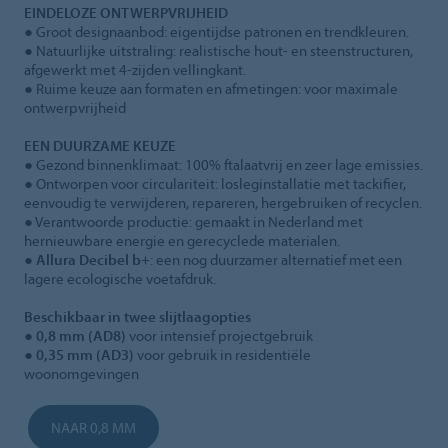
EINDELOZE ONTWERPVRIJHEID
● Groot designaanbod: eigentijdse patronen en trendkleuren.
● Natuurlijke uitstraling: realistische hout- en steenstructuren,
afgewerkt met 4‑zijden vellingkant.
● Ruime keuze aan formaten en afmetingen: voor maximale
ontwerpvrijheid
EEN DUURZAME KEUZE
● Gezond binnenklimaat: 100% ftalaatvrij en zeer lage emissies.
● Ontworpen voor circulariteit: losleginstallatie met tackifier,
eenvoudig te verwijderen, repareren, hergebruiken of recyclen.
● Verantwoorde productie: gemaakt in Nederland met
hernieuwbare energie en gerecyclede materialen.
●
Allura Decibel b+
: een nog duurzamer alternatief met een
lagere ecologische voetafdruk.
Beschikbaar in twee slijtlaagopties
●
0,8 mm (AD8)
voor intensief projectgebruik
●
0,35 mm (AD3)
voor gebruik in residentiële
woonomgevingen
NAAR 0,8 MM