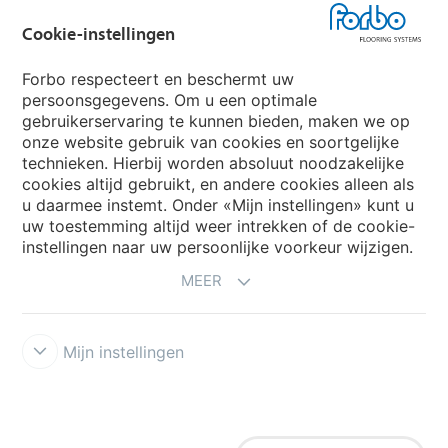
Forbo Groep
Cookie-instellingen
Forbo Flooring Systems
Forbo respecteert en beschermt uw
persoonsgegevens. Om u een optimale
gebruikerservaring te kunnen bieden, maken we op
Forbo Movement Systems
onze website gebruik van cookies en soortgelijke
technieken. Hierbij worden absoluut noodzakelijke
cookies altijd gebruikt, en andere cookies alleen als
u daarmee instemt. Onder «Mijn instellingen» kunt u
Kies een land
uw toestemming altijd weer intrekken of de cookie-
instellingen naar uw persoonlijke voorkeur wijzigen.
Kies uw land
MEER
Mijn instellingen