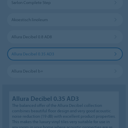
Sarlon Complete Step
Akoestisch linoleum
Allura Decibel 0.8 AD8
Allura Decibel 0.35 AD3
Allura Decibel b+
Allura Decibel 0.35 AD3
The balanced offer of the Allura Decibel collection
combines beautiful floor design and very good acoustic
noise reduction (19 dB) with excellent product properties.
This makes the luxury vinyl tiles very suitable for use in
any room in your home where acoustic properties are as