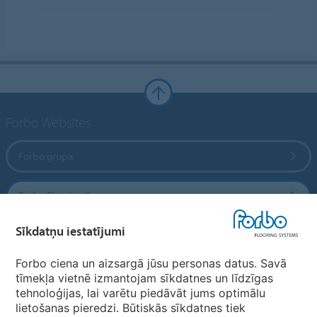
Forbo Websites
Forbo grupa
Forbo Flooring Systems
Sīkdatņu iestatījumi
Forbo Movement Systems
Forbo ciena un aizsargā jūsu personas datus. Savā
tīmekļa vietnē izmantojam sīkdatnes un līdzīgas
tehnoloģijas, lai varētu piedāvāt jums optimālu
Valstu mājas lapas
lietošanas pieredzi. Būtiskās sīkdatnes tiek