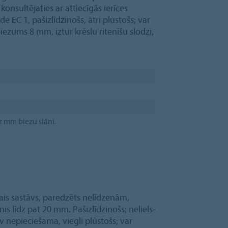
konsultējaties ar attiecīgās ierīces
e EC 1, pašizlīdzinošs, ātri plūstošs; var
ezums 8 mm, iztur krēslu ritenīšu slodzi,
z mm biezu slāni.
ošais sastāvs, paredzēts nelīdzenām,
 līdz pat 20 mm. Pašizlīdzinošs; neliels-
nepieciešama, viegli plūstošs; var