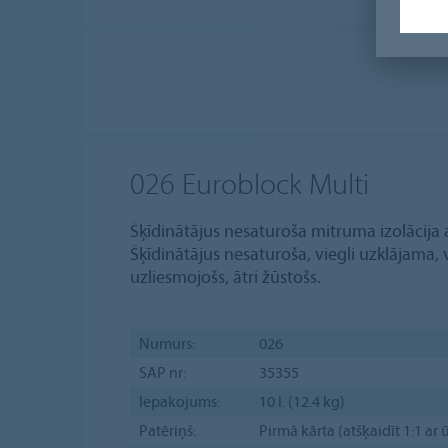
026 Euroblock Multi
Šķīdinātājus nesaturoša mitruma izolāci
Šķīdinātājus nesaturoša, viegli uzklājama, v
uzliesmojošs, ātri žūstošs.
Numurs:
026
SAP nr:
35355
Iepakojums:
10 l. (12.4 kg)
Patēriņš:
Pirmā kārta (atšķaidīt 1:1 a