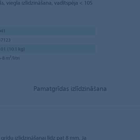
s, viegla izlīdzināšana, vadītspēja < 105
041
37123
0 l. (10.1 kg)
-8 m²/litri
Pamatgrīdas izlīdzināšana
grīdu izlīdzināšanai līdz pat 8 mm. Ja