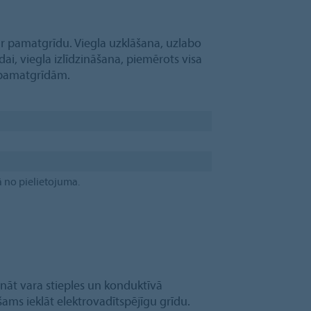
 ar pamatgrīdu. Viegla uzklāšana, uzlabo
ai, viegla izlīdzināšana, piemērots visa
 pamatgrīdām.
ā no pielietojuma.
nāt vara stieples un konduktīvā
šams ieklāt elektrovadītspējīgu grīdu.