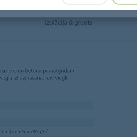
Izolācija & grunts
ja akmens un betona pamatgrīdām.
iegla izlīdzināšana, nav viegli
r ūdeni) apmēram 50 g/m².