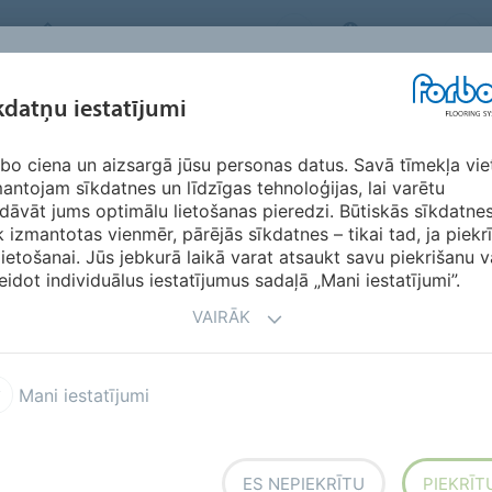
FORBO FLOORING SYSTEMS
LATVIA
IEDVESMA &
kdatņu iestatījumi
RIĀLI
SEGMENTI
ILGTSPĒJĪBA
LEJ
ATSAUKSMES
bo ciena un aizsargā jūsu personas datus. Savā tīmekļa vie
antojam sīkdatnes un līdzīgas tehnoloģijas, lai varētu
dāvāt jums optimālu lietošanas pieredzi. Būtiskās sīkdatne
k izmantotas vienmēr, pārējās sīkdatnes – tikai tad, ja piekr
lietošanai. Jūs jebkurā laikā varat atsaukt savu piekrišanu v
eidot individuālus iestatījumus sadaļā „Mani iestatījumi”.
VAIRĀK
ija
Tessera ieklāšanas
Mani iestatījumi
svarīga ir tā pareiza
PAKLĀJFLĪŽU IEKLĀŠANAS
ES NEPIEKRĪTU
PIEKRĪT