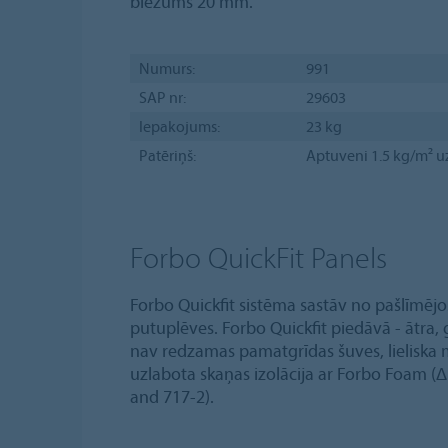
biezums 20 mm.
Numurs:
991
SAP nr:
29603
Iepakojums:
23 kg
Patēriņš:
Aptuveni 1.5 kg/m² u
Forbo QuickFit Panels
Forbo Quickfit sistēma sastāv no pašlīmē
putuplēves. Forbo Quickfit piedāvā - ātra, 
nav redzamas pamatgrīdas šuves, lieliska
uzlabota skaņas izolācija ar Forbo Foam 
and 717-2).