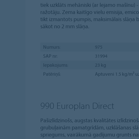
tiek uzklāts mehāniski (ar lejamo mašīnu) - 
ražotāju. Zema kaitīgo vielu emisija, emicod
tikt izmantots pumpis, maksimālais slāņa bi
sākot no 2 mm slāņa.
Numurs:
975
SAP nr:
31994
Iepakojums:
23 kg
Patēriņš:
Aptuveni 1.5 kg/m² u
990 Europlan Direct
Pašizlīdzinošs, augstas kvalitātes izlīdzin
grubuļainām pamatgrīdām, uzklāšanas slānis
spriegums, vairākumā gadījumu grunts nav 