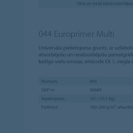
Otrā un trešā kārta (neatšķa
044 Europrimer Multi
Universāla pielietojuma grunts, ar uzlabot
absorbējošu un neabsorbējošu pamatgrīdu
kaitīgo vielu emisija, emicode EK 1, viegla 
Numurs:
044
SAP nr:
36689
Iepakojums:
10 l. (10.1 kg)
Patēriņš:
100-200 g/m², atkarīb