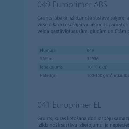
049 Europrimer ABS
Grunts labākai izlīdzinošā sastāva saķerei
virsējo kārtu esošajai vai akmens pamatgrīd
veida pastāvīgi sausām, gludām un tīrām
Numurs:
049
SAP nr:
34956
Iepakojums:
10 l. (10kg)
Patēriņš:
100-150 g/m², atkarīb
041 Europrimer EL
Grunts, kuras lietošana dod iespēju samazi
izlīdzinošā sastāva izlietojumu, ja nepiecie