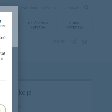
Ilgtspējība
PAR FORBO
KONTAKTI
E-JAUNUMI
IEKLĀŠANA &
ATRAST
UPIELĀDES
KOPŠANA
MATERIĀLU
tnē
DALĪTIES
s
ītat
ai
 instrukcija
 INSTRUKCIJA
U