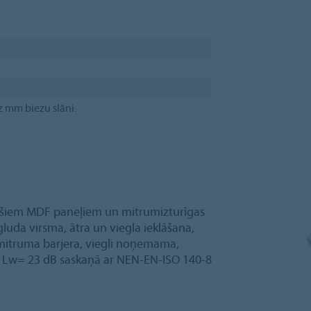
z mm biezu slāni.
jošiem MDF paneļiem un mitrumizturīgas
gluda virsma, ātra un viegla ieklāšana,
 mitruma barjera, viegli noņemama,
(Δ Lw= 23 dB saskaņā ar NEN-EN-ISO 140-8