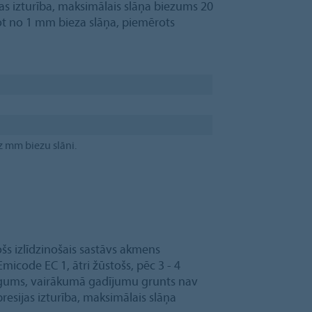
s izturība, maksimālais slāņa biezums 20
kot no 1 mm bieza slāņa, piemērots
z mm biezu slāni.
tošs izlīdzinošais sastāvs akmens
micode EC 1, ātri žūstošs, pēc 3 - 4
iegums, vairākumā gadījumu grunts nav
resijas izturība, maksimālais slāņa