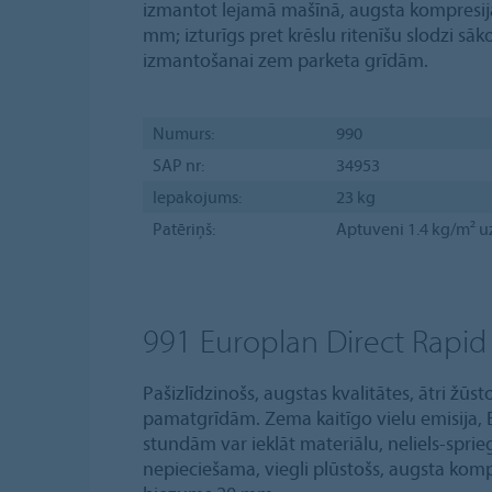
izmantot lejamā mašīnā, augsta kompresija
mm; izturīgs pret krēslu ritenīšu slodzi sā
izmantošanai zem parketa grīdām.
Numurs:
990
SAP nr:
34953
Iepakojums:
23 kg
Patēriņš:
Aptuveni 1.4 kg/m² u
991 Europlan Direct Rapid
Pašizlīdzinošs, augstas kvalitātes, ātri žūs
pamatgrīdām. Zema kaitīgo vielu emisija, E
stundām var ieklāt materiālu, neliels-spr
nepieciešama, viegli plūstošs, augsta komp