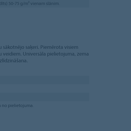
idīts) 50-75 g/m² vienam slānim.
u sākotnējo saķeri. Piemērota visiem
 veidiem. Universāla pielietojuma, zema
izlīdzināšana.
ā no pielietojuma.