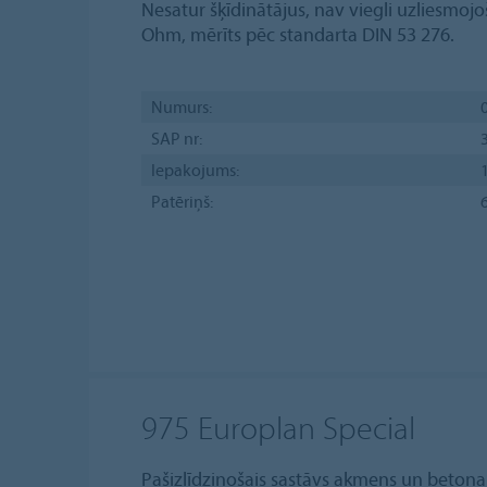
Nesatur šķīdinātājus, nav viegli uzliesmojoš
Ohm, mērīts pēc standarta DIN 53 276.
Numurs:
SAP nr:
Iepakojums:
1
Patēriņš:
6
975 Europlan Special
Pašizlīdzinošais sastāvs akmens un betona 