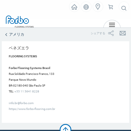
メニュー
シェアする
アメリカ
ベネズエラ
FLOORING SYSTEMS
Forbo Flooring Systems Brasil
Rua Soldado Francisco Franco, 133
Parque Novo Mundo
BR-02180-040 São Paulo SP
TEL:
+55 11 5641 8228
info.br@forbo.com
https://www.forbo-flooring.com.br