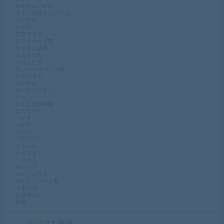
エルサルバドル
オランダ領アンティル
ガイアナ
カナダ
グアテマラ
グアドループ島
ケイマン諸島
コスタリカ
コロンビア
サン·バルテルミー島
ジャマイカ
スリナム
セントマーチン
チリ
ドミニカ共和国
ニカラグア
ハイチ
パナマ
バハマ
パラグアイ
ブラジル
ベネズエラ
ベリーズ
ボリビア
ホンジュラス
マルティニーク島
メキシコ
仏領ギアナ
米国
アジア太平洋