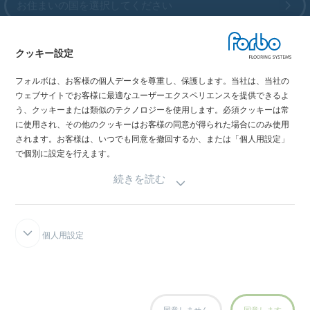
お住まいの国を選択してください
クッキー設定
My Forbo
フォルボは、お客様の個人データを尊重し、保護します。当社は、当社の
最新カタログ
ウェブサイトでお客様に最適なユーザーエクスペリエンスを提供できるよ
メディア掲載情報
う、クッキーまたは類似のテクノロジーを使用します。必須クッキーは常
イベント情報
に使用され、その他のクッキーはお客様の同意が得られた場合にのみ使用
されます。お客様は、いつでも同意を撤回するか、または「個人用設定」
ショールーム
で個別に設定を行えます。
続きを読む
個人用設定
FORBOインテグリティライン
免責事項と利用規約
データの機密性宣言
クッキーにつ
いて
クッキー設定