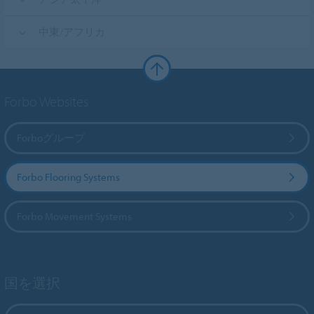
中東/アフリカ
Forbo Websites
Forboグループ
Forbo Flooring Systems
Forbo Movement Systems
国を選択