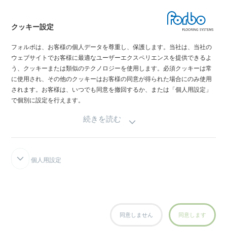
クッキー設定
My Forbo
フォルボは、お客様の個人データを尊重し、保護します。当社は、当社の
最新カタログ
ウェブサイトでお客様に最適なユーザーエクスペリエンスを提供できるよ
メディア掲載情報
う、クッキーまたは類似のテクノロジーを使用します。必須クッキーは常
イベント情報
に使用され、その他のクッキーはお客様の同意が得られた場合にのみ使用
されます。お客様は、いつでも同意を撤回するか、または「個人用設定」
ショールーム
で個別に設定を行えます。
続きを読む
個人用設定
FORBOインテグリティライン
免責事項と利用規約
データの機密性宣言
クッキーにつ
いて
クッキー設定
同意しません
同意します
creating better environments