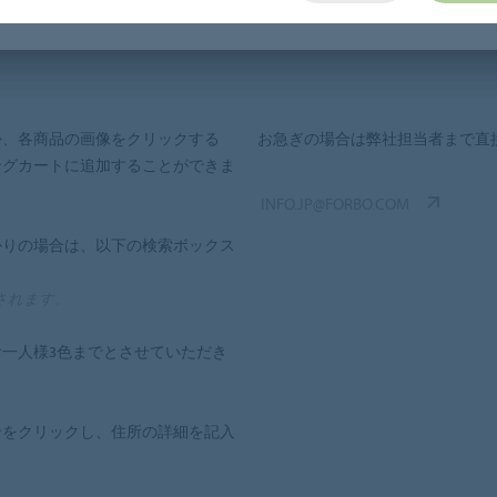
封した着払い伝票にてご返却をお願い申し上げます。
か、各商品の画像をクリックする
お急ぎの場合は弊社担当者まで直
ングカートに追加することができま
INFO.JP@FORBO.COM
かりの場合は、以下の検索ボックス
加されます。
一人様3色までとさせていただき
ンをクリックし、住所の詳細を記入