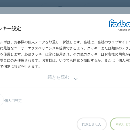
 FLOORING SYSTEMS
JAPAN
世界の営業所一
施工・メンテナン
ッキー設定
グメント別
施工事例
サステナビリテ
ス
ルボは、お客様の個人データを尊重し、保護します。当社は、当社のウェブサイト
に最適なユーザーエクスペリエンスを提供できるよう、クッキーまたは類似のテク
を使用します。必須クッキーは常に使用され、その他のクッキーはお客様の同意が
場合にのみ使用されます。お客様は、いつでも同意を撤回するか、または「個人用
で個別に設定を行えます。
続きを読む
項を入力し送信ください。
入ください。
個人用設定
だきます。
同意しません
同意しま