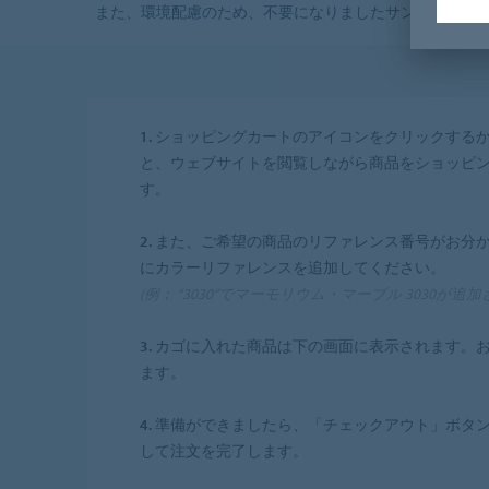
また、環境配慮のため、不要になりましたサンプルは同
1.
ショッピングカートのアイコンをクリックする
と、ウェブサイトを閲覧しながら商品をショッピ
す。
2.
また、ご希望の商品のリファレンス番号がお分
にカラーリファレンスを追加してください。
(例： “3030”でマーモリウム・マーブル 3030が追
3.
カゴに入れた商品は下の画面に表示されます。お
ます。
4.
準備ができましたら、「チェックアウト」ボタ
して注文を完了します。