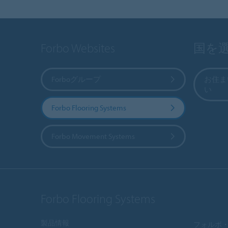
Forbo Websites
国を
Forboグループ
お住ま
い
Forbo Flooring Systems
Forbo Movement Systems
Forbo Flooring Systems
製品情報
フォルボ・