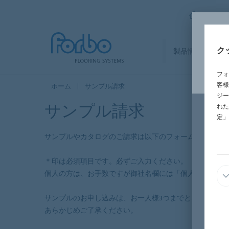
FORBO
ク
製品情報
セ
フォ
客様
ホーム
サンプル請求
ジー
サンプル請求
れた
定」
サンプルやカタログのご請求は以下のフォームの必要事
＊印は必須項目です。必ずご入力ください。
個人の方は、お手数ですが御社名欄には「個人」とご記
サンプルのお申し込みは、お一人様3つまでとさせていた
あらかじめご了承ください。