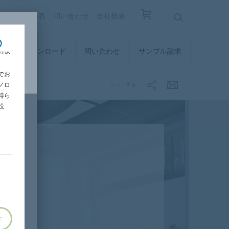
覧
設計価格表
問い合わせ
会社概要
ィ
ダウンロード
問い合わせ
サンプル請求
でお
ノロ
シェアする
得ら
設
す