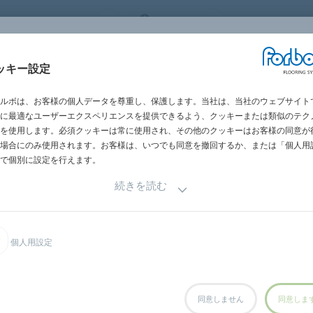
 FLOORING SYSTEMS
JAPAN
世界の営業所一
施工・メンテナン
ッキー設定
グメント別
施工事例
サステナビリテ
ス
ルボは、お客様の個人データを尊重し、保護します。当社は、当社のウェブサイト
に最適なユーザーエクスペリエンスを提供できるよう、クッキーまたは類似のテク
を使用します。必須クッキーは常に使用され、その他のクッキーはお客様の同意が
場合にのみ使用されます。お客様は、いつでも同意を撤回するか、または「個人用
で個別に設定を行えます。
続きを読む
個人用設定
が盛り沢山！
ボ、田島ルーフィング社、メディカル・デザイン社の床材スペシャ
同意しません
同意しま