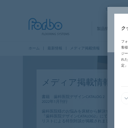
FORBO
ク
製品情報
セ
フォ
客様
ホーム
最新情報
メディア掲載情報
ジー
れた
定」
メディア掲載情報
書籍 歯科医院デザインCATALOG 2
2022年1月刊行
歯科医院様のお悩みを床材から解決するヒント
『歯科医院デザインCATALOG2』にてフォル
リストによる特別対談が掲載されました。