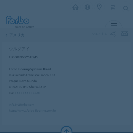
メニュー
シェアする
アメリカ
ウルグアイ
FLOORING SYSTEMS
Forbo Flooring Systems Brasil
Rua Soldado Francisco Franco, 133
Parque Novo Mundo
BR-02180-040 São Paulo SP
TEL:
+55 11 5641 8228
info.br@forbo.com
https://www.forbo-flooring.com.br