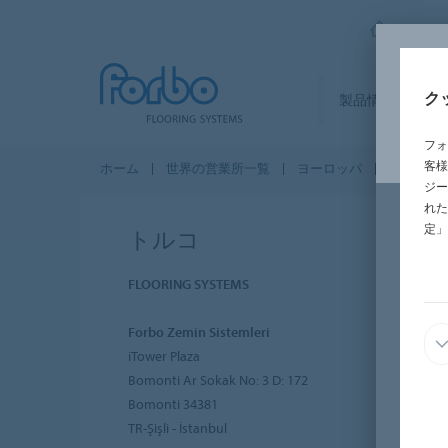
FORBO
ク
製品情報
セ
フォ
客様
ホーム
世界の営業所一覧
ヨーロッパ
トルコ
ジー
れた
定」
トルコ
FLOORING SYSTEMS
Forbo Zemin Sistemleri
iTower Plaza
Bomonti Ar Sokak No: 3 D: 172
Bomonti 34381
TR-Şişli - İstanbul