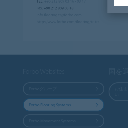
TEL:
+90 212 809 03 16 - 03 17
Fax: +90 212 809 03 18
info.flooring.tr@forbo.com
http://www.forbo.com/flooring/tr-tr/
Forbo Websites
国を
Forboグループ
お住ま
い
Forbo Flooring Systems
Forbo Movement Systems