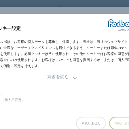
 FLOORING SYSTEMS
JAPAN
世界の営業所一
施工・メンテナン
ッキー設定
グメント別
施工事例
サステナビリテ
ス
ルボは、お客様の個人データを尊重し、保護します。当社は、当社のウェブサイト
に最適なユーザーエクスペリエンスを提供できるよう、クッキーまたは類似のテク
を使用します。必須クッキーは常に使用され、その他のクッキーはお客様の同意が
場合にのみ使用されます。お客様は、いつでも同意を撤回するか、または「個人用
で個別に設定を行えます。
続きを読む
個人用設定
同意しません
同意しま