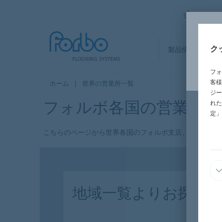
FORBO
ク
製品情報
セ
フォ
客様
ホーム
世界の営業所一覧
ジー
フォルボ各国の営業所一
れた
定」
こちらのページから世界各国のフォルボ支店、営業所の
地域一覧よりお探し