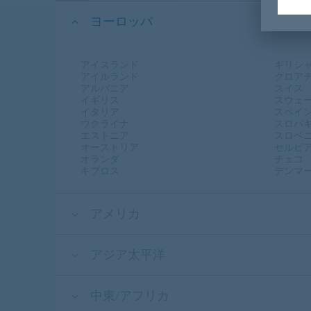
ヨーロッパ
アイスランド
ギリシ
アイルランド
クロア
アルバニア
スイス
イギリス
スウェ
イタリア
スペイ
ウクライナ
スロバ
エストニア
スロベ
オーストリア
セルビ
オランダ
チェコ
キプロス
デンマ
アメリカ
アジア太平洋
中東/アフリカ