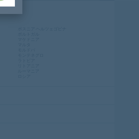
ボスニア·ヘルツェゴビナ
ポルトガル
マケドニア
マルタ
モルドバ
モンテネグロ
ラトビア
リトアニア
ルーマニア
ロシア