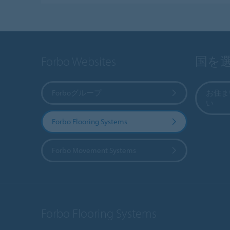
Forbo Websites
国を
Forboグループ
お住ま
い
Forbo Flooring Systems
Forbo Movement Systems
Forbo Flooring Systems