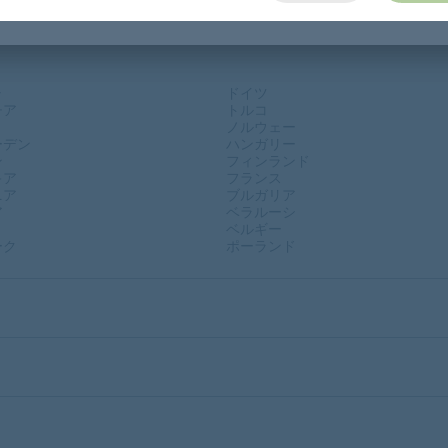
ャ
ドイツ
チア
トルコ
ノルウェー
ーデン
ハンガリー
ン
フィンランド
キア
フランス
ニア
ブルガリア
ア
ベラルーシ
ベルギー
ーク
ポーランド