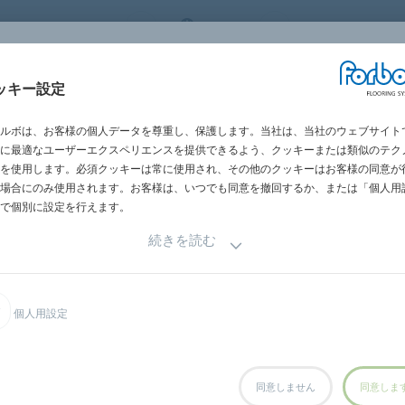
 FLOORING SYSTEMS
JAPAN
世界の営業所一
施工・メンテナン
ッキー設定
グメント別
施工事例
サステナビリテ
ス
ルボは、お客様の個人データを尊重し、保護します。当社は、当社のウェブサイト
に最適なユーザーエクスペリエンスを提供できるよう、クッキーまたは類似のテク
を使用します。必須クッキーは常に使用され、その他のクッキーはお客様の同意が
覧
場合にのみ使用されます。お客様は、いつでも同意を撤回するか、または「個人用
で個別に設定を行えます。
続きを読む
連絡先をご覧いただけます。
個人用設定
ください
同意しません
同意しま