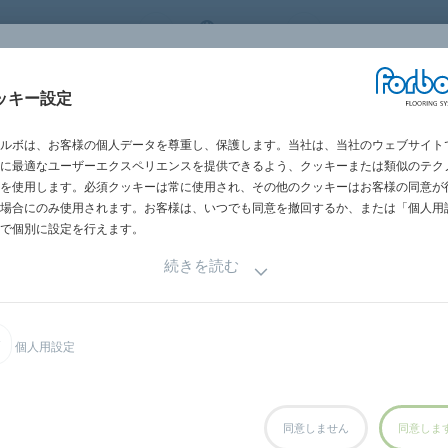
 FLOORING SYSTEMS
JAPAN
世界の営業所一
施工・メンテナン
ッキー設定
グメント別
施工事例
サステナビリテ
ス
ルボは、お客様の個人データを尊重し、保護します。当社は、当社のウェブサイト
に最適なユーザーエクスペリエンスを提供できるよう、クッキーまたは類似のテク
ル
を使用します。必須クッキーは常に使用され、その他のクッキーはお客様の同意が
場合にのみ使用されます。お客様は、いつでも同意を撤回するか、または「個人用
で個別に設定を行えます。
続きを読む
個人用設定
同意しません
同意しま