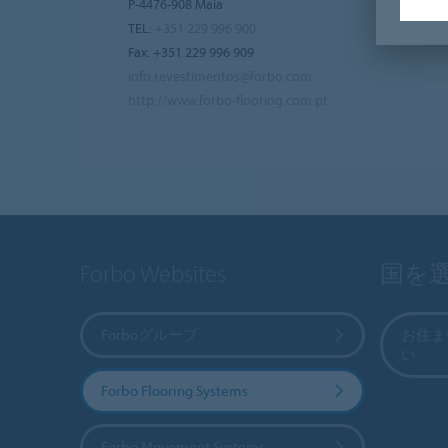
P-4476-908 Maia
TEL:
+351 229 996 900
Fax: +351 229 996 909
info.revestimentos@forbo.com
http://www.forbo-flooring.com.pt
Forbo Websites
国を
Forboグループ
お住ま
い
Forbo Flooring Systems
Forbo Movement Systems