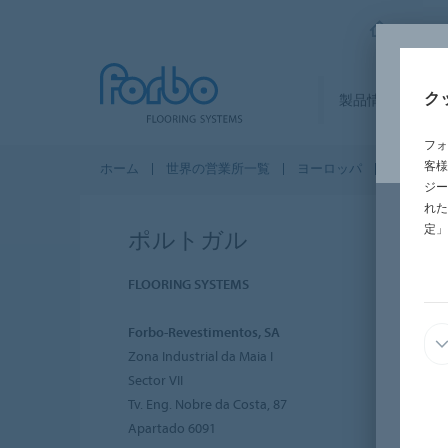
FORBO
ク
製品情報
セ
フォ
客様
ホーム
世界の営業所一覧
ヨーロッパ
ポルトガ
ジー
れた
定」
ポルトガル
FLOORING SYSTEMS
Forbo-Revestimentos, SA
Zona Industrial da Maia I
Sector VII
Tv. Eng. Nobre da Costa, 87
Apartado 6091