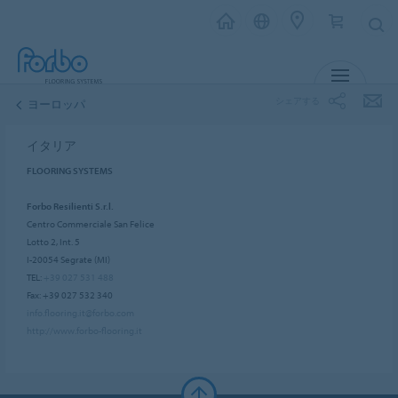
メニュー
シェアする
ヨーロッパ
イタリア
FLOORING SYSTEMS
Forbo Resilienti S.r.l.
Centro Commerciale San Felice
Lotto 2, Int. 5
I-20054 Segrate (MI)
TEL:
+39 027 531 488
Fax: +39 027 532 340
info.flooring.it@forbo.com
http://www.forbo-flooring.it