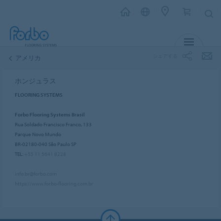
メニュー
シェアする
アメリカ
ホンジュラス
FLOORING SYSTEMS
Forbo Flooring Systems Brasil
Rua Soldado Francisco Franco, 133
Parque Novo Mundo
BR-02180-040 São Paulo SP
TEL:
+55 11 5641 8228
info.br@forbo.com
https://www.forbo-flooring.com.br