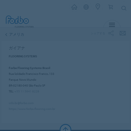
メニュー
シェアする
アメリカ
ガイアナ
FLOORING SYSTEMS
Forbo Flooring Systems Brasil
Rua Soldado Francisco Franco, 133
Parque Novo Mundo
BR-02180-040 São Paulo SP
TEL:
+55 11 5641 8228
info.br@forbo.com
https://www.forbo-flooring.com.br