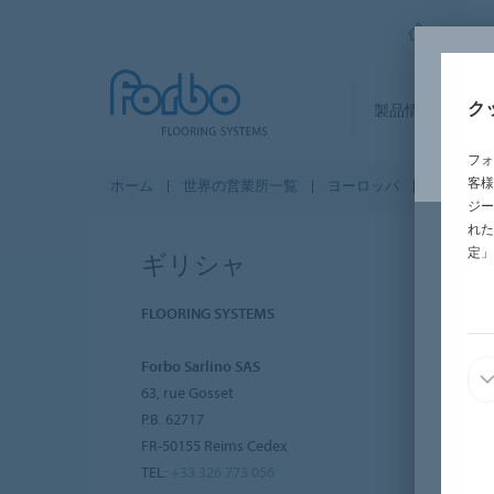
FORBO
ク
製品情報
セ
フォ
客様
ホーム
世界の営業所一覧
ヨーロッパ
ギリシャ
ジー
れた
定」
ギリシャ
FLOORING SYSTEMS
Forbo Sarlino SAS
63, rue Gosset
P.B. 62717
FR-50155 Reims Cedex
TEL:
+33 326 773 056