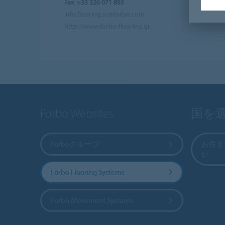
Fax: +33 326 071 893
info.flooring.sc@forbo.com
http://www.forbo-flooring.gr
Forbo Websites
国を
Forboグループ
お住ま
い
Forbo Flooring Systems
Forbo Movement Systems