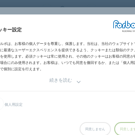
 FLOORING SYSTEMS
JAPAN
世界の営業所一
施工・メンテナン
ッキー設定
グメント別
施工事例
サステナビリテ
ス
ルボは、お客様の個人データを尊重し、保護します。当社は、当社のウェブサイト
に最適なユーザーエクスペリエンスを提供できるよう、クッキーまたは類似のテク
を使用します。必須クッキーは常に使用され、その他のクッキーはお客様の同意が
場合にのみ使用されます。お客様は、いつでも同意を撤回するか、または「個人用
で個別に設定を行えます。
続きを読む
個人用設定
同意しません
同意しま