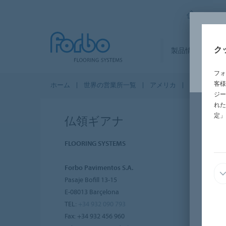
FORBO
ク
製品情報
セ
フォ
客様
ホーム
世界の営業所一覧
アメリカ
仏領ギアナ
ジー
れた
定」
仏領ギアナ
FLOORING SYSTEMS
Forbo Pavimentos S.A.
Pasaje Bofill 13-15
E-08013 Barçelona
TEL:
+34 932 090 793
Fax: +34 932 456 960