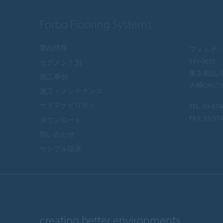
Forbo Flooring Systems
製品情報
フォルボ・
141-0032
セグメント別
東京都品川区
施工事例
大崎CNビ
施工・メンテナンス
サステナビリティ
TEL:
03-574
FAX: 03-57
ダウンロード
問い合わせ
サンプル請求
creating better environments