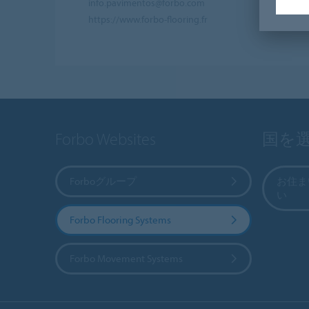
info.pavimentos@forbo.com
https://www.forbo-flooring.fr
Forbo Websites
国を
Forboグループ
お住ま
い
Forbo Flooring Systems
Forbo Movement Systems