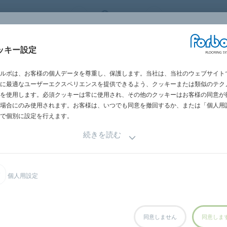
 FLOORING SYSTEMS
JAPAN
世界の営業所一
施工・メンテナン
ッキー設定
グメント別
施工事例
サステナビリテ
ス
ルボは、お客様の個人データを尊重し、保護します。当社は、当社のウェブサイト
に最適なユーザーエクスペリエンスを提供できるよう、クッキーまたは類似のテク
を使用します。必須クッキーは常に使用され、その他のクッキーはお客様の同意が
場合にのみ使用されます。お客様は、いつでも同意を撤回するか、または「個人用
で個別に設定を行えます。
続きを読む
個人用設定
同意しません
同意しま