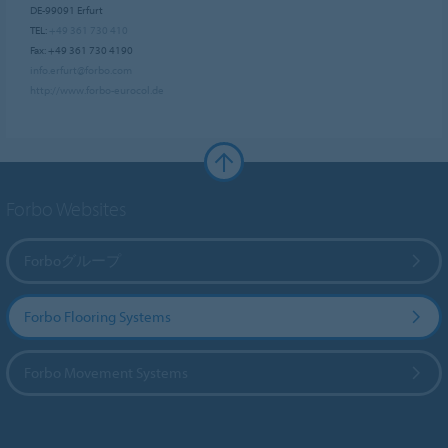
DE-99091 Erfurt
TEL:
+49 361 730 410
Fax: +49 361 730 4190
info.erfurt@forbo.com
http://www.forbo-eurocol.de
Forbo Websites
Forboグループ
Forbo Flooring Systems
Forbo Movement Systems