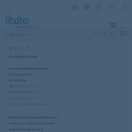
メニュー
シェアする
ヨーロッパ
エストニア
FLOORING SYSTEMS
Forbo Flooring Baltic States
K. Ulmana gatve 5
LV-1004 Riga
TEL:
+371 670 661 16
Fax: +371 670 661 17
info.ee@forbo.com
https://www.forbo-flooring.ee
Building & Construction Adhesives
Forbo Eurocol Deutschland GmbH
August-Röbling-Strasse 2