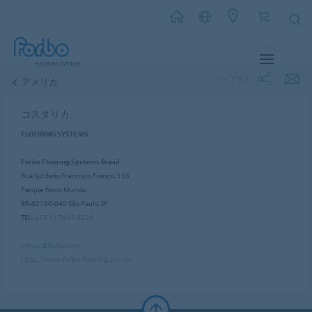
メニュー
シェアする
アメリカ
コスタリカ
FLOORING SYSTEMS
Forbo Flooring Systems Brasil
Rua Soldado Francisco Franco, 133
Parque Novo Mundo
BR-02180-040 São Paulo SP
TEL:
+55 11 5641 8228
info.br@forbo.com
https://www.forbo-flooring.com.br