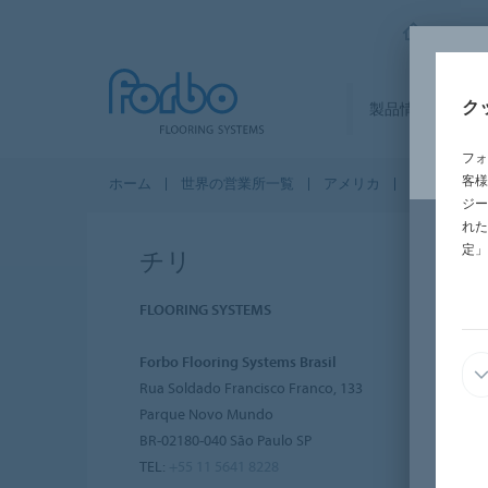
FORBO
ク
製品情報
セ
フォ
客様
ホーム
世界の営業所一覧
アメリカ
チリ
ジー
れた
定」
チリ
FLOORING SYSTEMS
Forbo Flooring Systems Brasil
Rua Soldado Francisco Franco, 133
Parque Novo Mundo
BR-02180-040 São Paulo SP
TEL:
+55 11 5641 8228