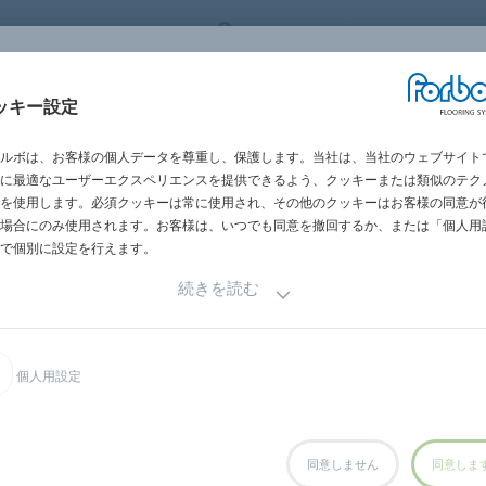
 FLOORING SYSTEMS
JAPAN
世界の営業所一
施工・メンテナン
ッキー設定
グメント別
施工事例
サステナビリテ
ス
ルボは、お客様の個人データを尊重し、保護します。当社は、当社のウェブサイト
に最適なユーザーエクスペリエンスを提供できるよう、クッキーまたは類似のテク
を使用します。必須クッキーは常に使用され、その他のクッキーはお客様の同意が
場合にのみ使用されます。お客様は、いつでも同意を撤回するか、または「個人用
で個別に設定を行えます。
続きを読む
個人用設定
同意しません
同意しま