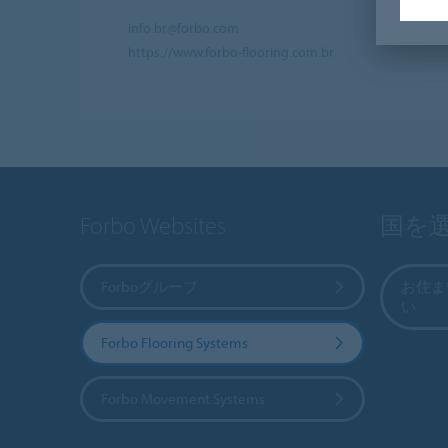
info.br@forbo.com
https://www.forbo-flooring.com.br
Forbo Websites
国を
Forboグループ
お住ま
い
Forbo Flooring Systems
Forbo Movement Systems