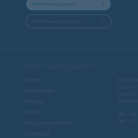
Forbo Flooring Systems
Forbo Movement Systems
Forbo Flooring Systems
Home
Forbo Resi
Centro C
Sostenibilità
Lotto 2 - 
20054 Se
Prodotti
Settori
Tel.:
+39 
Fax: +39
Design e ispirazione
Download