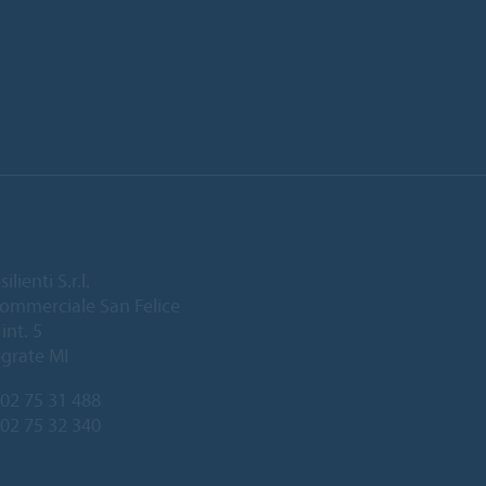
lienti S.r.l.
ommerciale San Felice
int. 5
grate MI
02 75 31 488
 02 75 32 340