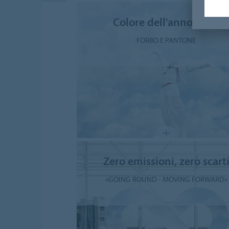
Colore dell'anno 2026
FORBO E PANTONE
Zero emissioni, zero scart
«GOING ROUND - MOVING FORWARD»