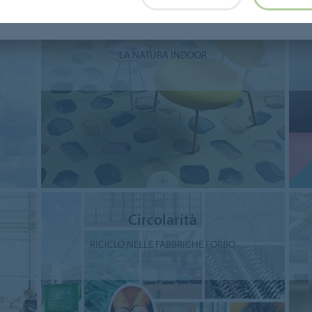
Trend di design
LA NATURA INDOOR
i
Circolarità
RICICLO NELLE FABBRICHE FORBO