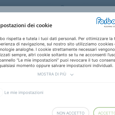
ORBO FLOORING SYSTEMS
ITALY
Home
Cata
DESIGN E
postazioni dei cookie
STENIBILITÀ
PRODOTTI
SETTORI
ISPIRAZIONE
bo rispetta e tutela i tuoi dati personali. Per ottimizzare la 
erienza di navigazione, sul nostro sito utilizziamo cookies 
nologie analoghe. I cookie strettamente necessari vengono
lizzati sempre, altri cookie soltanto se tu ne acconsenti l’us
pannello “Le mie impostazioni” puoi revocare il tuo consen
qualsiasi momento oppure salvare impostazioni individuali.
MOSTRA DI PIÙ
ign
Sostenibilità
Settori
Incontra l'autore
Le mie impostazioni
«Forbo Stories»
NON ACCETTO
ACCETT