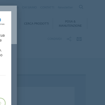
logo Prodotti
CHI SIAMO
CONTATTI
Newsletter
POSA &
DOWNLOAD
CERCA PRODOTTI
MANUTENZIONE
tua
CONDIVIDI
e
o.
so
O