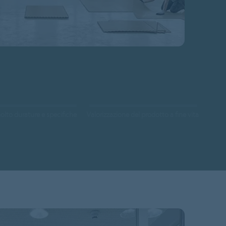
olto durature e specifiche
Valorizzazione del prodotto a fine vita