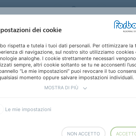
ORBO FLOORING SYSTEMS
ITALY
Home
Cata
DESIGN E
postazioni dei cookie
STENIBILITÀ
PRODOTTI
SETTORI
ISPIRAZIONE
bo rispetta e tutela i tuoi dati personali. Per ottimizzare la 
erienza di navigazione, sul nostro sito utilizziamo cookies 
nologie analoghe. I cookie strettamente necessari vengono
lizzati sempre, altri cookie soltanto se tu ne acconsenti l’us
pannello “Le mie impostazioni” puoi revocare il tuo consen
qualsiasi momento oppure salvare impostazioni individuali.
PUBBLICAZIONI
CALCOLO EMISSIONI CO2
MOSTRA DI PIÙ
Le mie impostazioni
NON ACCETTO
ACCETT