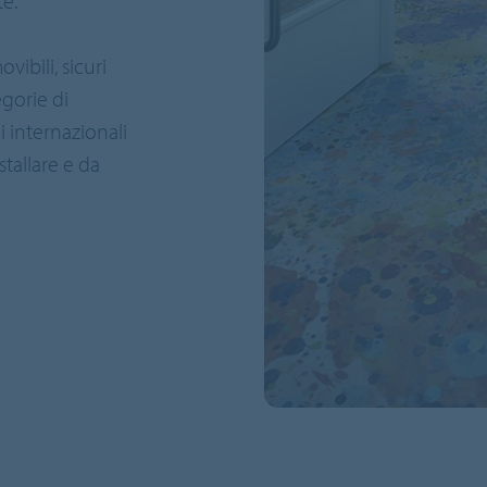
e.
vibili, sicuri
egorie di
internazionali
stallare e da