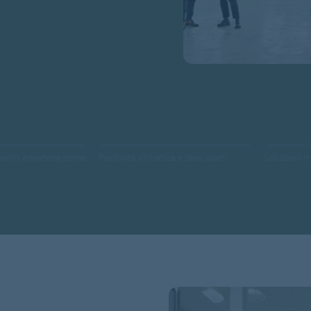
nto e materie prime
Positività climatica e zero scarti
Soluzioni m