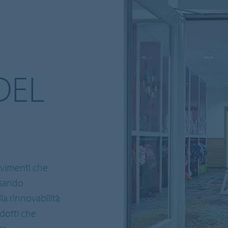
DEL
avimenti che
nsando
la rinnovabilità
odotti che