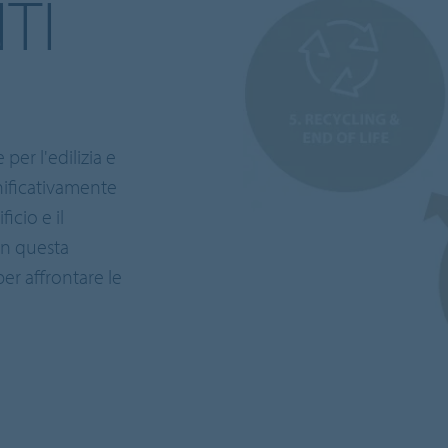
TI
i
er l'edilizia e
gnificativamente
icio e il
in questa
er affrontare le