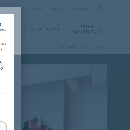
logo Prodotti
CHI SIAMO
CONTATTI
Newsletter
POSA &
DOWNLOAD
CERCA PRODOTTI
MANUTENZIONE
tua
CONDIVIDI
e
o.
so
O