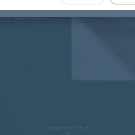
A E IL
Scorri per saperne di più