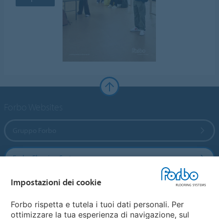
Forbo Websites
Gruppo Forbo
Forbo Flooring Systems
Impostazioni dei cookie
Forbo Movement Systems
Forbo rispetta e tutela i tuoi dati personali. Per
ottimizzare la tua esperienza di navigazione, sul