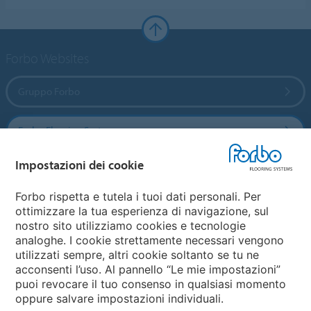
Forbo Websites
Gruppo Forbo
Forbo Flooring Systems
Impostazioni dei cookie
Forbo Movement Systems
Forbo rispetta e tutela i tuoi dati personali. Per
ottimizzare la tua esperienza di navigazione, sul
nostro sito utilizziamo cookies e tecnologie
Seleziona una nazione
analoghe. I cookie strettamente necessari vengono
utilizzati sempre, altri cookie soltanto se tu ne
Seleziona una nazione
acconsenti l’uso. Al pannello “Le mie impostazioni”
puoi revocare il tuo consenso in qualsiasi momento
oppure salvare impostazioni individuali.