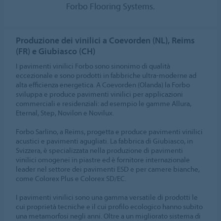
Forbo Flooring Systems.
Produzione dei vinilici a Coevorden (NL), Reims
(FR) e Giubiasco (CH)
I pavimenti vinilici Forbo sono sinonimo di qualità
eccezionale e sono prodotti in fabbriche ultra-moderne ad
alta efficienza energetica. A Coevorden (Olanda) la Forbo
sviluppa e produce pavimenti vinilici per applicazioni
commerciali e residenziali: ad esempio le gamme Allura,
Eternal, Step, Novilon e Novilux.
Forbo Sarlino, a Reims, progetta e produce pavimenti vinilici
acustici e pavimenti agugliati. La fabbrica di Giubiasco, in
Svizzera, è specializzata nella produzione di pavimenti
vinilici omogenei in piastre ed è fornitore internazionale
leader nel settore dei pavimenti ESD e per camere bianche,
come Colorex Plus e Colorex SD/EC.
I pavimenti vinilici sono una gamma versatile di prodotti le
cui proprietà tecniche e il cui profilo ecologico hanno subito
una metamorfosi negli anni. Oltre a un migliorato sistema di