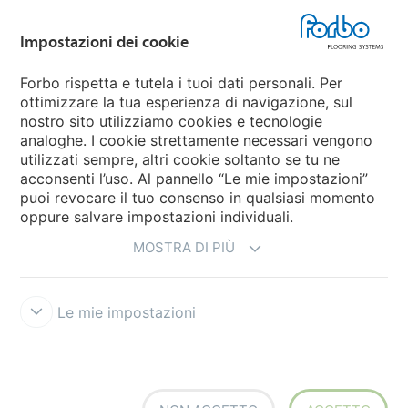
Impostazioni dei cookie
Forbo Movement Systems
Forbo rispetta e tutela i tuoi dati personali. Per
ottimizzare la tua esperienza di navigazione, sul
nostro sito utilizziamo cookies e tecnologie
Seleziona una nazione
analoghe. I cookie strettamente necessari vengono
utilizzati sempre, altri cookie soltanto se tu ne
Seleziona una nazione
acconsenti l’uso. Al pannello “Le mie impostazioni”
puoi revocare il tuo consenso in qualsiasi momento
oppure salvare impostazioni individuali.
MOSTRA DI PIÙ
Le mie impostazioni
Disclaimer e Condizioni d'uso
Trattamento dati personali
Cookies
Forbo Integrity Line
Impostazioni dei cookie