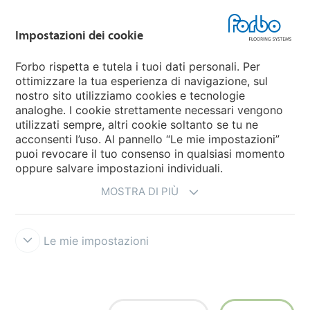
Forbo Flooring Systems
Impostazioni dei cookie
Forbo Movement Systems
Forbo rispetta e tutela i tuoi dati personali. Per
ottimizzare la tua esperienza di navigazione, sul
nostro sito utilizziamo cookies e tecnologie
Seleziona una nazione
analoghe. I cookie strettamente necessari vengono
utilizzati sempre, altri cookie soltanto se tu ne
Seleziona una nazione
acconsenti l’uso. Al pannello “Le mie impostazioni”
puoi revocare il tuo consenso in qualsiasi momento
oppure salvare impostazioni individuali.
MOSTRA DI PIÙ
Le mie impostazioni
Disclaimer e Condizioni d'uso
Trattamento dati personali
Cookies
Forbo Integrity Line
Impostazioni dei cookie