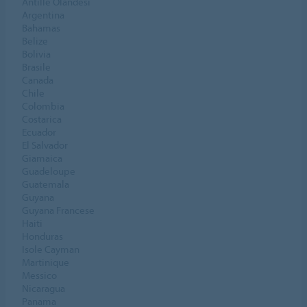
Antille Olandesi
Argentina
Bahamas
Belize
Bolivia
Brasile
Canada
Chile
Colombia
Costarica
Ecuador
El Salvador
Giamaica
Guadeloupe
Guatemala
Guyana
Guyana Francese
Haiti
Honduras
Isole Cayman
Martinique
Messico
Nicaragua
Panama