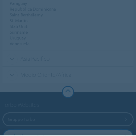
Paraguay
Repubblica Dominicana
Saint-Barthélemy
St. Martin
Stati Uniti
Suriname
Uruguay
Venezuela
Asia Pacifico
Medio Oriente/Africa
Forbo Websites
Gruppo Forbo