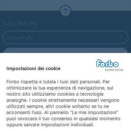
Forbo Websites
Gruppo Forbo
Forbo Flooring Systems
Impostazioni dei cookie
Forbo Movement Systems
Forbo rispetta e tutela i tuoi dati personali. Per
ottimizzare la tua esperienza di navigazione, sul
nostro sito utilizziamo cookies e tecnologie
Seleziona una nazione
analoghe. I cookie strettamente necessari vengono
utilizzati sempre, altri cookie soltanto se tu ne
Seleziona una nazione
acconsenti l’uso. Al pannello “Le mie impostazioni”
puoi revocare il tuo consenso in qualsiasi momento
oppure salvare impostazioni individuali.