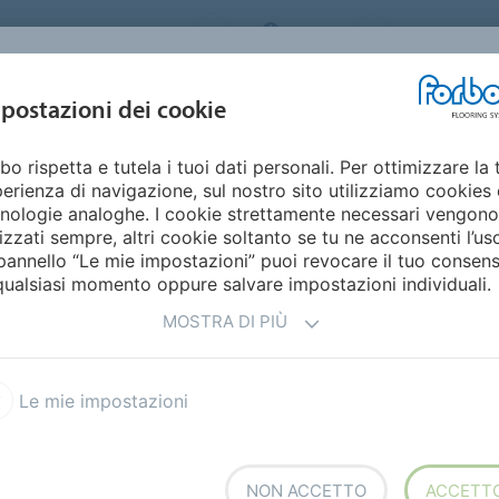
ORBO FLOORING SYSTEMS
ITALY
Home
Cata
DESIGN E
postazioni dei cookie
STENIBILITÀ
PRODOTTI
SETTORI
ISPIRAZIONE
bo rispetta e tutela i tuoi dati personali. Per ottimizzare la 
erienza di navigazione, sul nostro sito utilizziamo cookies 
nologie analoghe. I cookie strettamente necessari vengono
lizzati sempre, altri cookie soltanto se tu ne acconsenti l’us
pannello “Le mie impostazioni” puoi revocare il tuo consen
qualsiasi momento oppure salvare impostazioni individuali.
MOSTRA DI PIÙ
Le mie impostazioni
NON ACCETTO
ACCETT