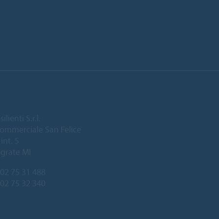
lienti S.r.l.
ommerciale San Felice
int. 5
grate MI
02 75 31 488
 02 75 32 340