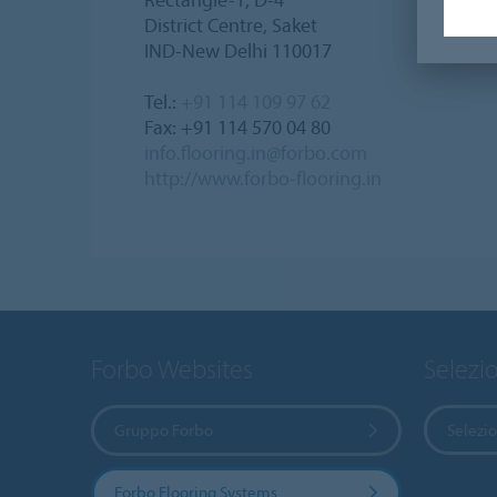
District Centre, Saket
IND-New Delhi 110017
Tel.:
+91 114 109 97 62
Fax: +91 114 570 04 80
info.flooring.in@forbo.com
http://www.forbo-flooring.in
Forbo Websites
Selezi
Gruppo Forbo
Selezi
Forbo Flooring Systems