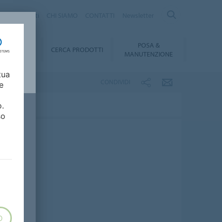
logo Prodotti
CHI SIAMO
CONTATTI
Newsletter
POSA &
DOWNLOAD
CERCA PRODOTTI
MANUTENZIONE
tua
CONDIVIDI
e
o.
so
O