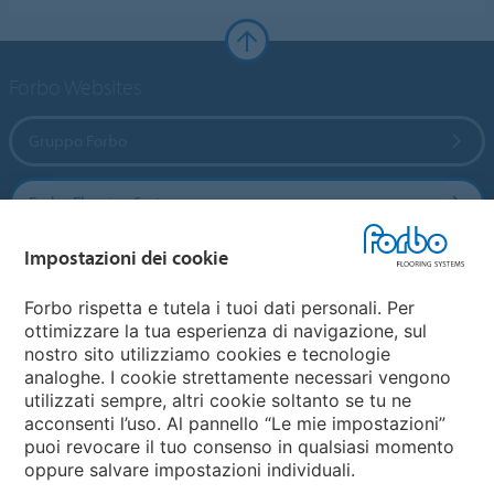
Forbo Websites
Gruppo Forbo
Forbo Flooring Systems
Impostazioni dei cookie
Forbo Movement Systems
Forbo rispetta e tutela i tuoi dati personali. Per
ottimizzare la tua esperienza di navigazione, sul
nostro sito utilizziamo cookies e tecnologie
Seleziona una nazione
analoghe. I cookie strettamente necessari vengono
utilizzati sempre, altri cookie soltanto se tu ne
Seleziona una nazione
acconsenti l’uso. Al pannello “Le mie impostazioni”
puoi revocare il tuo consenso in qualsiasi momento
oppure salvare impostazioni individuali.