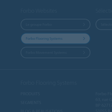
Forbo Websites
Sélect
Le groupe Forbo
Sélect
Forbo Flooring Systems
Forbo Movement Systems
Forbo Flooring Systems
PRODUITS
Forbo Fl
63, rue 
SEGMENTS
BP 6271
51055 Re
BLOG & REALISATIONS