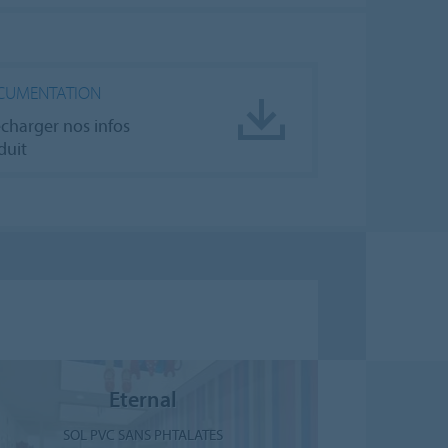
CUMENTATION
écharger nos infos
duit
Eternal
SOL PVC SANS PHTALATES