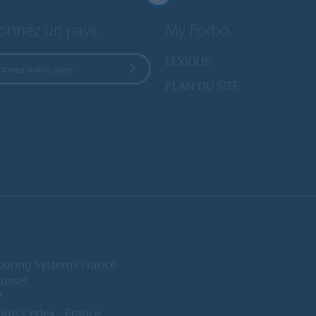
ionnez un pays
My Forbo
LEXIQUE
ionnez votre pays
PLAN DU SITE
ooring Systems France
Gosset
7
ims Cedex - France