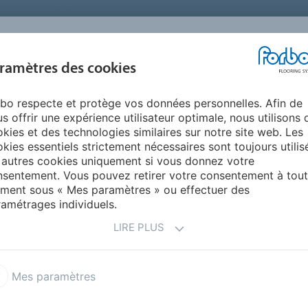
FRANCE
A PROPOS DE NOUS
TRAVAILLER CHEZ FORBO
PR
BLOG &
ramètres des cookies
ENTS
ENVIRONNEMENT
FAQ
AIDE
REALISATIONS
bo respecte et protège vos données personnelles. Afin de
seignement : Guide & conseils
Couloirs et zones de circulation
s offrir une expérience utilisateur optimale, nous utilisons 
EMENTS DE SOL POUR
kies et des technologies similaires sur notre site web. Les
kies essentiels strictement nécessaires sont toujours utilis
DE CIRCULATION
 autres cookies uniquement si vous donnez votre
sentement. Vous pouvez retirer votre consentement à tout
ment sous « Mes paramètres » ou effectuer des
amétrages individuels.
LIRE PLUS
 sûr
Mes paramètres