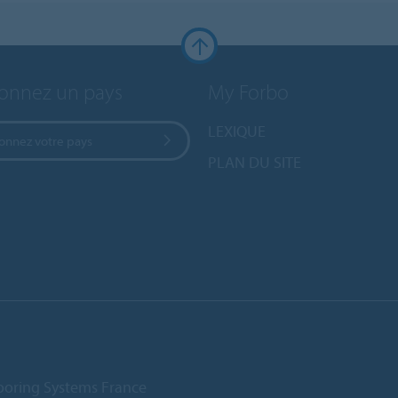
ionnez un pays
My Forbo
LEXIQUE
ionnez votre pays
PLAN DU SITE
ooring Systems France