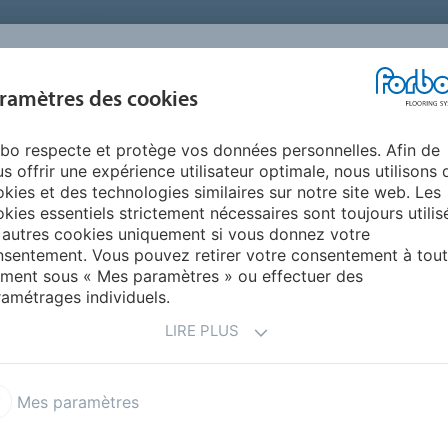
FRANCE
A PROPOS DE NOUS
TRAVAILLER CHEZ FORBO
PR
BLOG &
ramètres des cookies
ENTS
ENVIRONNEMENT
FAQ
AIDE
REALISATIONS
bo respecte et protège vos données personnelles. Afin de
iments administratifs
Zones de circulations et couloirs
s offrir une expérience utilisateur optimale, nous utilisons 
L POUR BUREAUX ET
kies et des technologies similaires sur notre site web. Les
kies essentiels strictement nécessaires sont toujours utilis
TRATIFS -
ZONES DE
 autres cookies uniquement si vous donnez votre
sentement. Vous pouvez retirer votre consentement à tout
ULOIRS
ment sous « Mes paramètres » ou effectuer des
amétrages individuels.
LIRE PLUS
Mes paramètres
cile à entretenir