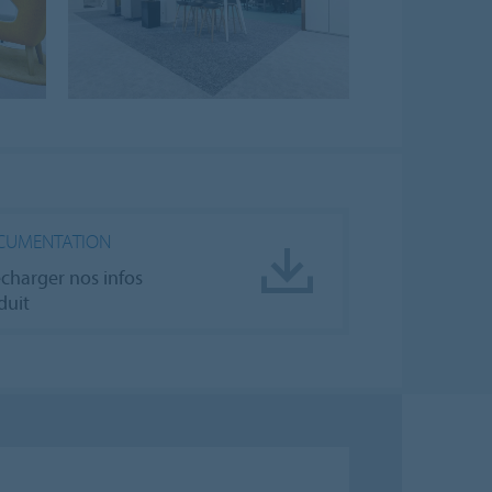
CUMENTATION
écharger nos infos
duit