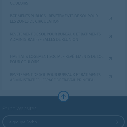
COULOIRS
BÂTIMENTS PUBLICS - REVÊTEMENTS DE SOL POUR
LES ZONES DE CIRCULATION
REVÊTEMENT DE SOL POUR BUREAUX ET BÂTIMENTS
ADMINISTRATIFS - SALLES DE RÉUNION
HABITAT & LOGEMENT SOCIAL - REVÊTEMENTS DE SOL
POUR COULOIRS
REVÊTEMENT DE SOL POUR BUREAUX ET BÂTIMENTS
ADMINISTRATIFS - ESPACE DE TRAVAIL PRINCIPAL
Forbo Websites
Le groupe Forbo