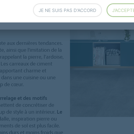
eaux de
JE NE SUIS PAS D'ACCORD
J’ACCEPT
pte aux dernières tendances.
, ainsi que l’imitation de la
appelant la pierre, l’ardoise,
. Les carreaux de ciment
, apportant charme et
 dans une cuisine ou une
up de cœur.
arrelage et des motifs
ettent de concrétiser de
 de style à un intérieur.
Le
lle, inspiration pierre ou
ments de sol est plus facile.
oins durs et moins froids que