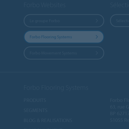
Forbo Websites
Sélect
Le groupe Forbo
Sélect
Forbo Flooring Systems
Forbo Movement Systems
Forbo Flooring Systems
PRODUITS
Forbo Fl
63, rue 
SEGMENTS
BP 6271
51055 Re
BLOG & REALISATIONS