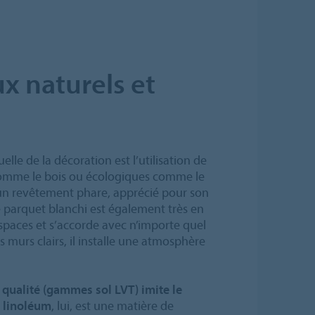
x naturels et
lle de la décoration est l’utilisation de
comme le bois ou écologiques comme le
 un revêtement phare, apprécié pour son
Le parquet blanchi est également très en
 espaces et s’accorde avec n’importe quel
es murs clairs, il installe une atmosphère
 qualité (gammes sol LVT) imite le
e
linoléum
, lui, est une matière de