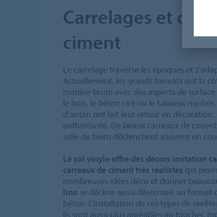
Carrelages et carr
ciment
Le carrelage traverse les époques et s’ada
Actuellement, les grands formats ont la côte
matière brute avec des aspects de surface r
le bois, le béton ciré ou le luxueux marbre
d’antan ont fait leur retour en décoration
authenticité. De beaux carreaux de ciment
salle de bains déclenchent souvent un co
Le sol vinyle offre des décors imitation c
carreaux de ciment très réalistes
qui perm
nombreuses idées déco et donner beaucoup
lino
se décline aussi désormais au format da
béton. L’installation de ces types de revête
Ils sont aussi plus agréables au toucher, m