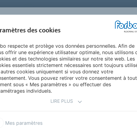
FRANCE
A PROPOS DE NOUS
TRAVAILLER CHEZ FORBO
PR
BLOG &
ramètres des cookies
ENTS
ENVIRONNEMENT
FAQ
AIDE
REALISATIONS
bo respecte et protège vos données personnelles. Afin de
es Revêtements de sol
s offrir une expérience utilisateur optimale, nous utilisons 
 REVÊTEMENTS DE
kies et des technologies similaires sur notre site web. Les
kies essentiels strictement nécessaires sont toujours utilis
 autres cookies uniquement si vous donnez votre
sentement. Vous pouvez retirer votre consentement à tout
ment sous « Mes paramètres » ou effectuer des
amétrages individuels.
mordial pour choisir des matériaux et designs en accord
l’habitat, les dernières tendances de la
décoration
sont
LIRE PLUS
elles comme le bois.
Les sols en vinyle et les linos
y
n outre de s’affranchir de certaines contraintes.
Mes paramètres