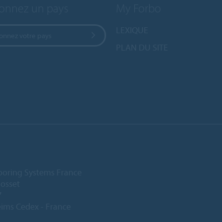
ionnez un pays
My Forbo
LEXIQUE
ionnez votre pays
PLAN DU SITE
ooring Systems France
Gosset
7
ims Cedex - France