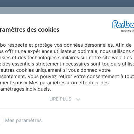
FRANCE
A PROPOS DE NOUS
TRAVAILLER CHEZ FORBO
PR
BLOG &
ramètres des cookies
ENTS
ENVIRONNEMENT
FAQ
AIDE
REALISATIONS
bo respecte et protège vos données personnelles. Afin de
o et inspirations sol
s offrir une expérience utilisateur optimale, nous utilisons 
PIRATIONS
kies et des technologies similaires sur notre site web. Les
kies essentiels strictement nécessaires sont toujours utilis
 autres cookies uniquement si vous donnez votre
sentement. Vous pouvez retirer votre consentement à tout
base primordiale pour une
décoration d’intérieur
ment sous « Mes paramètres » ou effectuer des
s simples suffisent parfois à accéder à un résultat d’une
amétrages individuels.
LIRE PLUS
rs et des
Mes paramètres