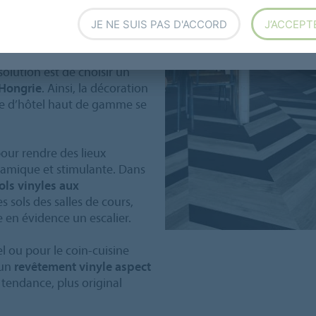
JE NE SUIS PAS D'ACCORD
J’ACCEPT
t très tendance. Mais pour
solution est de choisir un
 Hongrie
. Ainsi, la décoration
e d’hôtel haut de gamme se
pour rendre des lieux
namique et stimulante. Dans
ols vinyles aux
s sols des salles de cours,
e en évidence un escalier.
l ou pour le coin-cuisine
 un
revêtement vinyle aspect
 tendance, plus original