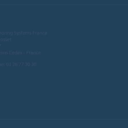
ooring Systems France
Gosset
7
ims Cedex - France
ne:
03 26 77 30 30