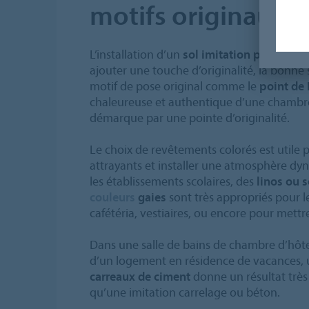
motifs originaux
L’installation d’un
sol imitation parquet
es
ajouter une touche d’originalité, la bonne 
motif de pose original comme le
point de
chaleureuse et authentique d’une chambr
démarque par une pointe d’originalité.
Le choix de revêtements colorés est utile 
attrayants et installer une atmosphère dy
les établissements scolaires, des
linos ou s
couleurs
gaies
sont très appropriés pour le
cafétéria, vestiaires, ou encore pour mettr
Dans une salle de bains de chambre d’hôte
d’un logement en résidence de vacances,
carreaux de ciment
donne un résultat très
qu’une imitation carrelage ou béton.