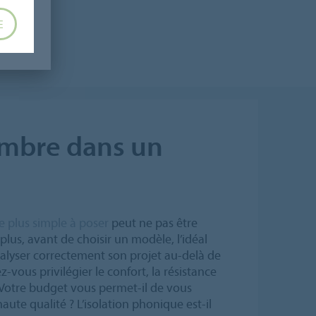
E
ambre dans un
e plus simple à poser
peut ne pas être
lus, avant de choisir un modèle, l’idéal
alyser correctement son projet au-delà de
z-vous privilégier le confort, la résistance
 Votre budget vous permet-il de vous
haute qualité ? L’isolation phonique est-il