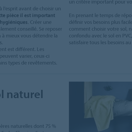
un critère important pour vo
 l’esprit avant de choisir un
te pièce il est important
En prenant le temps de répo
 hygiéniques
. Créer une
définir vos besoins plus fac
lement conseillé. Se reposer
comment choisir votre sol, n
a à mieux vous détendre la
confondu avec le sol en PVC,
s.
satisfaire tous les besoins a
nt est différent. Les
euvent varier, ceux-ci
ains types de revêtements.
l naturel
ères naturelles dont 75 %