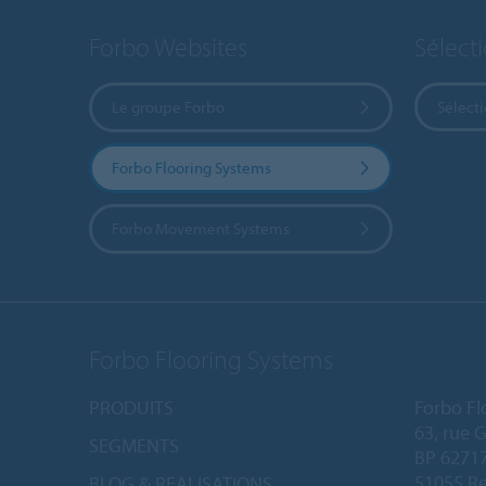
Forbo Websites
Sélect
Le groupe Forbo
Sélect
Forbo Flooring Systems
Forbo Movement Systems
Forbo Flooring Systems
PRODUITS
Forbo Fl
63, rue 
SEGMENTS
BP 6271
51055 Re
BLOG & REALISATIONS