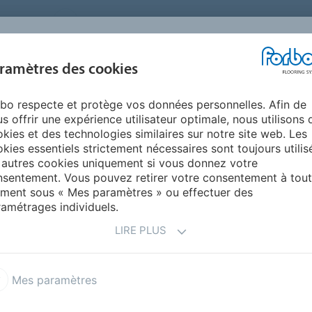
FRANCE
A PROPOS DE NOUS
TRAVAILLER CHEZ FORBO
PR
BLOG &
ramètres des cookies
ENTS
ENVIRONNEMENT
FAQ
AIDE
REALISATIONS
bo respecte et protège vos données personnelles. Afin de
ment de sol pour une chambre ?
s offrir une expérience utilisateur optimale, nous utilisons 
DE SOL POUR UNE
kies et des technologies similaires sur notre site web. Les
kies essentiels strictement nécessaires sont toujours utilis
 autres cookies uniquement si vous donnez votre
sentement. Vous pouvez retirer votre consentement à tout
ment sous « Mes paramètres » ou effectuer des
amétrages individuels.
e confortable et agréable au toucher.
LIRE PLUS
’isolation sonore
acile à entretenir
Mes paramètres
cessaire