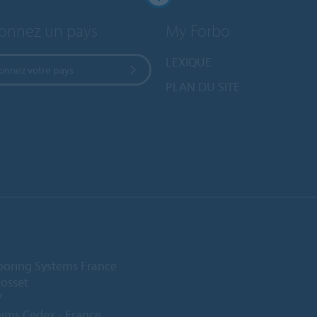
ionnez un pays
My Forbo
LEXIQUE
ionnez votre pays
PLAN DU SITE
ooring Systems France
Gosset
7
ims Cedex - France