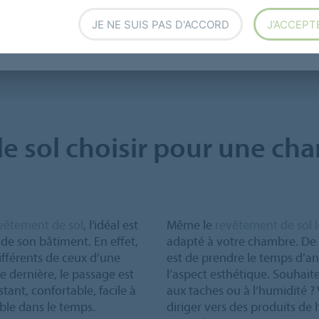
e la pièce et du niveau de circulation quotidienne.
JE NE SUIS PAS D'ACCORD
J’ACCEPT
e sol choisir pour une ch
vêtement de sol
, l’idéal est
Même le
revêtement de sol l
de son bâtiment. En effet,
adapté à votre chambre. De p
ifférents de ceux d’une
est de prendre le temps d’an
 dernière, le passage est
l’aspect esthétique. Souhaite
stant, confortable, facile à
aux taches ou à l’humidité ?
ble dans le temps.
diriger vers des produits de 