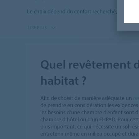
Le choix dépend du confort recherché, du style d
LIRE PLUS
Quel revêtement d
habitat ?
Afin de choisir de manière adéquate un
re
de prendre en considération les exigences 
les besoins d’une chambre d’enfant sont d
chambre d’hôtel ou d’un EHPAD. Pour cette
plus important, ce qui nécessite un sol rési
entretenir même en milieu occupé et dura