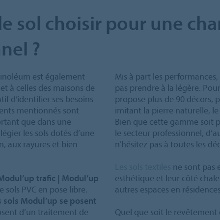
e sol choisir pour une ch
nel ?
 linoléum est également
Mis à part les performances, 
et à celles des maisons de
pas prendre à la légère. Pour
tif d’identifier ses besoins
propose plus de 90 décors, p
ments mentionnés sont
imitant la pierre naturelle, l
ortant que dans une
Bien que cette gamme soit 
légier les sols dotés d’une
le secteur professionnel, d’
n, aux rayures et bien
n’hésitez pas à toutes les dé
Les sols textiles
ne sont pas e
Modul’up trafic | Modul’up
esthétique et leur côté chal
e sols PVC en pose libre.
autres espaces en résidences 
s sols Modul’up se posent
sposent d’un traitement de
Quel que soit le revêtement 