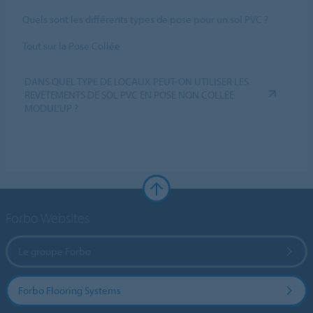
Quels sont les différents types de pose pour un sol PVC ?
Tout sur la Pose Collée
DANS QUEL TYPE DE LOCAUX PEUT-ON UTILISER LES
REVÊTEMENTS DE SOL PVC EN POSE NON COLLÉE
MODUL’UP ?
Forbo Websites
Le groupe Forbo
Forbo Flooring Systems