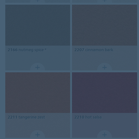
2166
nutmeg spice *
2207
cinnamon bark
2211
tangerine zest
2210
hot salsa