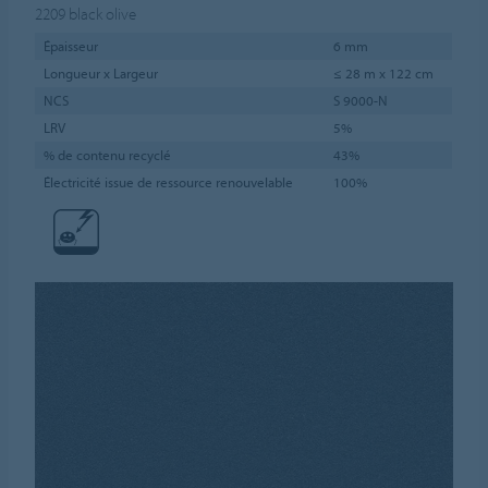
2209
black olive
Épaisseur
6 mm
Longueur x Largeur
≤ 28 m x 122 cm
NCS
S 9000-N
LRV
5%
% de contenu recyclé
43%
Électricité issue de ressource renouvelable
100%