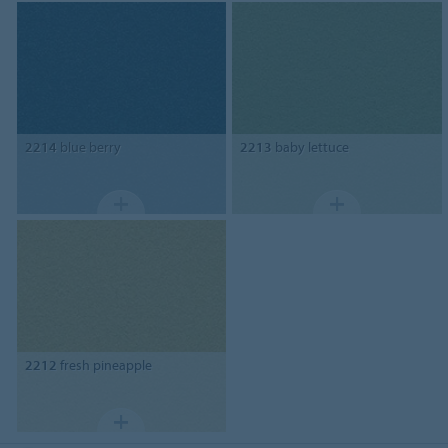
2214
blue berry
2213
baby lettuce
2212
fresh pineapple