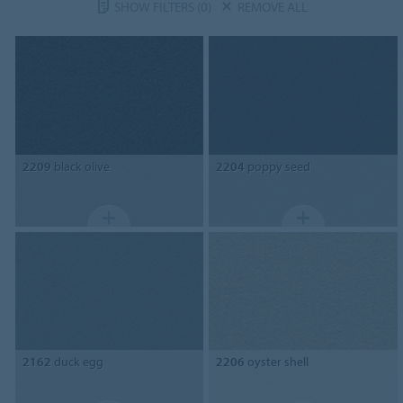
SHOW FILTERS
(0)
REMOVE ALL
2209
black olive
2204
poppy seed
2162
duck egg
2206
oyster shell