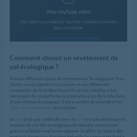
View YouTube video
This video is provided by YouTube. Loading it transfers
data to YouTube.
ALLOW COOKIES
Cookie settings
Comment choisir un revêtement de
sol écologique ?
Il existe différents types de revêtements "écologiques". Pour
choisir un sol adapté à vos besoins et aux différentes
contraintes du local dans lequel ils seront installés, il est
nécessaire de connaître leurs propriétés.Lors de la sélection
d’une solution écologique, il est essentiel de considérer les
types de revêtements
disponibles.
Le
lino
(à ne pas confondre avec le
PVC
) est une référence en
matière de sols dits écologiques et naturels, notamment
grâce à sa faible empreinte carbone. En effet, la culture des
matières premières d'origine naturelle le composant tend à