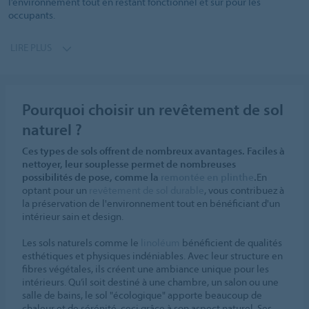
l’environnement tout en restant fonctionnel et sûr pour les
occupants.
LIRE PLUS
Pourquoi choisir un revêtement de sol
naturel ?
Ces types de sols offrent de nombreux avantages. Faciles à
nettoyer, leur souplesse permet de nombreuses
possibilités de pose, comme la
remontée en plinthe
.
En
optant pour un
revêtement de sol durable
, vous contribuez à
la préservation de l'environnement tout en bénéficiant d'un
intérieur sain et design.
Les sols naturels comme le
linoléum
bénéficient de qualités
esthétiques et physiques indéniables. Avec leur structure en
fibres végétales, ils créent une ambiance unique pour les
intérieurs. Qu’il soit destiné à une chambre, un salon ou une
salle de bains, le sol "écologique" apporte beaucoup de
chaleur et de sérénité, ceci grâce à son aspect naturel. Ses