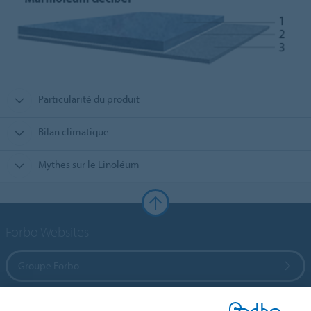
Particularité du produit
Bilan climatique
Mythes sur le Linoléum
Forbo Websites
Groupe Forbo
Forbo Flooring Systems