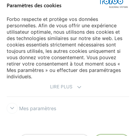
Paramètres des cookies
Forbo Movement Systems
Forbo respecte et protège vos données
personnelles. Afin de vous offrir une expérience
utilisateur optimale, nous utilisons des cookies et
des technologies similaires sur notre site web. Les
Selectionnez un pays
cookies essentiels strictement nécessaires sont
toujours utilisés, les autres cookies uniquement si
Sélectionnez votre pays
vous donnez votre consentement. Vous pouvez
retirer votre consentement à tout moment sous «
Mes paramètres » ou effectuer des paramétrages
individuels.
LIRE PLUS
Mes paramètres
Conditions d'utilisation & décharge de responsabilité
Protection
des données
Cookies
Conditions générales de vente
Forbo
Integrity Line
Paramètres des cookies