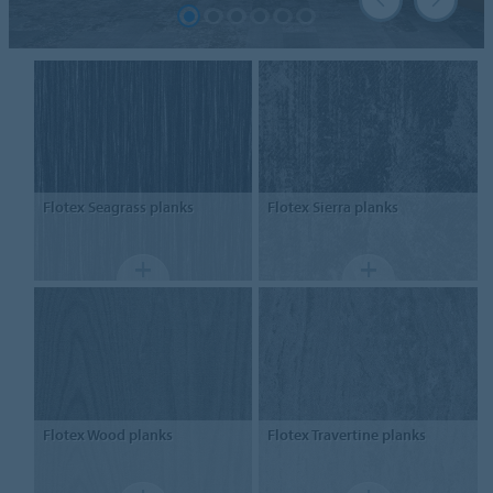
Flotex
Seagrass planks
Flotex
Sierra planks
Flotex
Wood planks
Flotex
Travertine planks