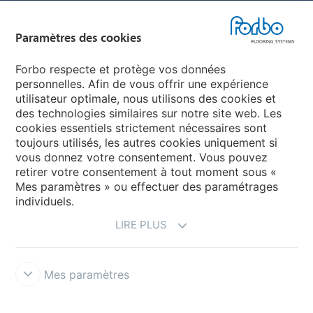
Forbo Flooring Systems
Paramètres des cookies
Forbo Movement Systems
Forbo respecte et protège vos données
personnelles. Afin de vous offrir une expérience
utilisateur optimale, nous utilisons des cookies et
des technologies similaires sur notre site web. Les
Sélectionnez un pays
cookies essentiels strictement nécessaires sont
toujours utilisés, les autres cookies uniquement si
Sélectionnez votre pays
vous donnez votre consentement. Vous pouvez
retirer votre consentement à tout moment sous «
Mes paramètres » ou effectuer des paramétrages
individuels.
LIRE PLUS
Mes paramètres
Conditions d'utilisation & Décharge de responsabilité
Déclaration
de Confidentialité des Données
Cookies
Forbo Integrity Line