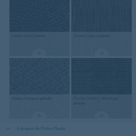
Flotex
Serif planks
Flotex
Calico planks
Flotex
Panama planks
Flotex
Ombré | Montage
planks
À propos de Flotex Planks