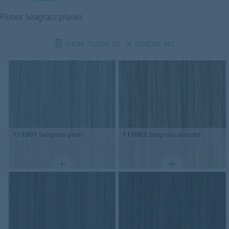
Flotex Seagrass planks
SHOW FILTERS
(0)
REMOVE ALL
111001
Seagrass pearl
111003
Seagrass almond