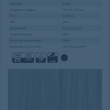
Épaisseur
5 mm
Longueur x Largeur
100 cm x 25 cm
NCS
S 4502-G
LRV
26%
M2 par boîte
2,5 m2 (10 pc)
Contenu recyclé
59%
Électricité renouvelable
100%
Empreinte CO₂ (A1-A3)
10,75 kg CO₂e/m²