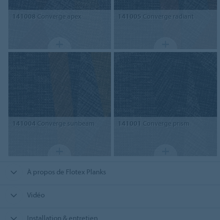
141008
Converge apex
141005
Converge radiant
141004
Converge sunbeam
141001
Converge prism
À propos de Flotex Planks
Vidéo
Installation & entretien