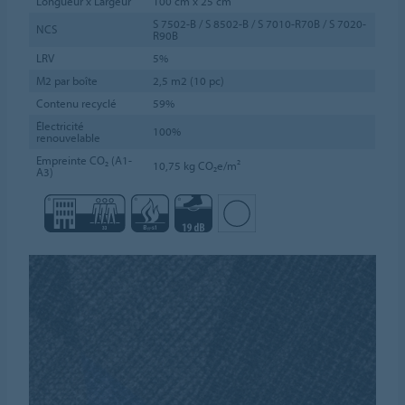
Longueur x Largeur
100 cm x 25 cm
S 7502-B / S 8502-B / S 7010-R70B / S 7020-
NCS
R90B
LRV
5%
M2 par boîte
2,5 m2 (10 pc)
Contenu recyclé
59%
Électricité
100%
renouvelable
Empreinte CO₂ (A1-
10,75 kg CO₂e/m²
A3)