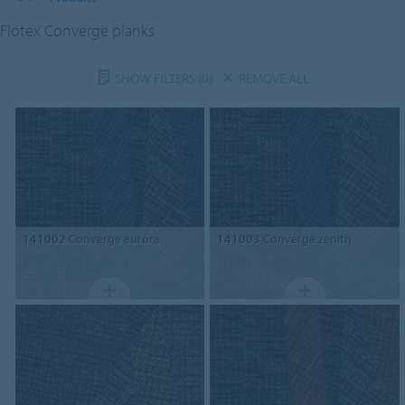
Flotex Converge planks
SHOW FILTERS
(0)
REMOVE ALL
141002
Converge aurora
141003
Converge zenith