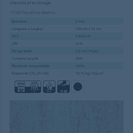
chevrons et en tissage.
157004
Travertine alberino
Épaisseur
5 mm
Longueur x Largeur
100 cm x 25 cm
NCS
S 4500-N
LRV
31%
M2 par boîte
2,5 m2 (10 pc)
Contenu recyclé
59%
Électricité renouvelable
100%
Empreinte CO₂ (A1-A3)
10,75 kg CO₂e/m²