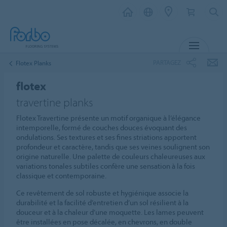
MENU
PARTAGEZ
Flotex Planks
flotex
travertine planks
Flotex Travertine présente un motif organique à l’élégance
intemporelle, formé de couches douces évoquant des
ondulations. Ses textures et ses fines striations apportent
profondeur et caractère, tandis que ses veines soulignent son
origine naturelle. Une palette de couleurs chaleureuses aux
variations tonales subtiles confère une sensation à la fois
classique et contemporaine.
Ce revêtement de sol robuste et hygiénique associe la
durabilité et la facilité d’entretien d’un sol résilient à la
douceur et à la chaleur d’une moquette. Les lames peuvent
être installées en pose décalée, en chevrons, en double