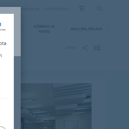
ISKIRJE
FORBONLINE
YHTEYSTIEDOT
ASENNUS JA
KUMENTIT
MALLIPALATILAUS
HOITO
ota
SHARE
n