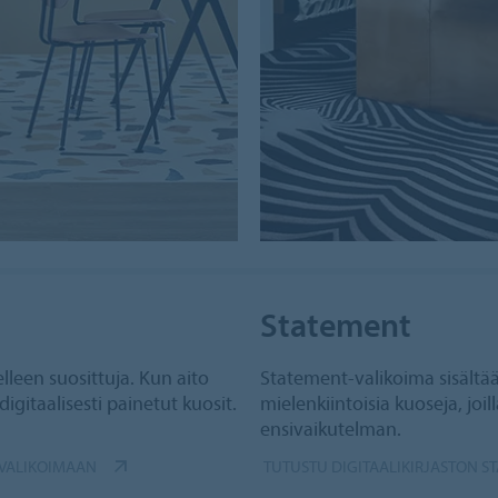
Statement
elleen suosittuja. Kun aito
Statement-valikoima sisältää
 digitaalisesti painetut kuosit.
mielenkiintoisia kuoseja, jo
ensivaikutelman.
-VALIKOIMAAN
TUTUSTU DIGITAALIKIRJASTON S