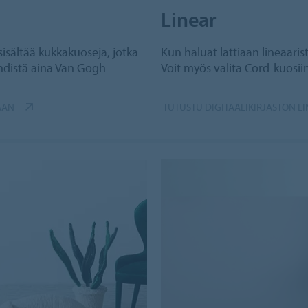
Linear
sisältää kukkakuoseja, jotka
Kun haluat lattiaan lineaari
ehdistä aina Van Gogh -
Voit myös valita Cord-kuosii
AAN
TUTUSTU DIGITAALIKIRJASTON L