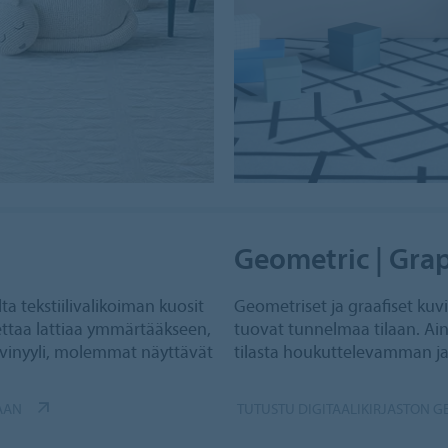
Geometric | Gra
ta tekstiilivalikoiman kuosit
Geometriset ja graafiset kuvi
ettaa lattiaa ymmärtääkseen,
tuovat tunnelmaa tilaan. Ai
i vinyyli, molemmat näyttävät
tilasta houkuttelevamman ja 
MAAN
TUTUSTU DIGITAALIKIRJASTON G