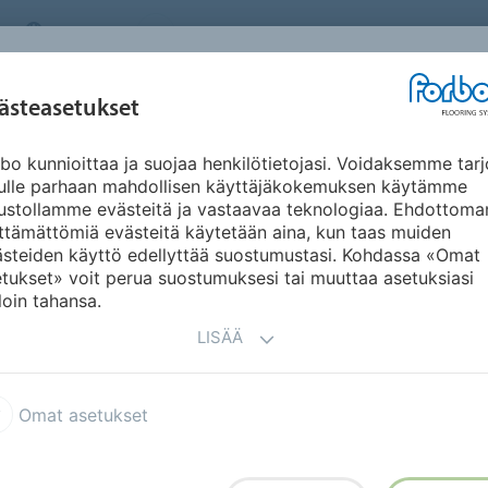
FINLAND
TIETOA MEISTÄ
TYÖPAIKAT
UUTISET
UUT
INSPIRAATIO JA
ästeasetukset
KÄYTTÖKOHTEET
KESTÄVÄ KEHITYS
DO
REFERENSSIT
bo kunnioittaa ja suojaa henkilötietojasi. Voidaksemme tarj
nulle parhaan mahdollisen käyttäjäkokemuksen käytämme
ustollamme evästeitä ja vastaavaa teknologiaa. Ehdottoma
ttämättömiä evästeitä käytetään aina, kun taas muiden
ästeiden käyttö edellyttää suostumustasi. Kohdassa «Omat
tukset» voit perua suostumuksesi tai muuttaa asetuksiasi
loin tahansa.
ttiat
LISÄÄ
ma, voimme silti kuvitella,
Omat asetukset
itaalipainatus tarjoaa
ä vinyylille että Flotexille.