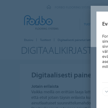
FORBO FLOORING SYSTEMS
Ev
TUOTTEET
For
Etusivu
Tuotteet
Digitaalisesti painetut lattiat
si
DIGITAALIKIRJASTO
siv
väl
ev
ase
mil
Digitaalisesti painetut la
Jotain erilaista
Vaikka meillä on erittäin laaja lattiavalikoi
että etsit jotain täysin erilaista kuosia. Dig
ainutlaatuiset suunnittelumahdollisuudet sek