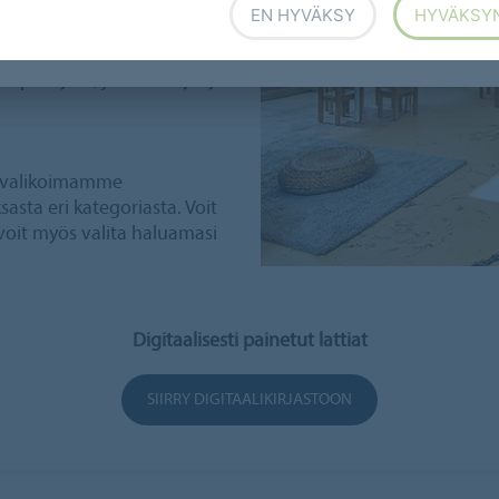
nnitteluvaihtoehtoja aina
EN HYVÄKSY
HYVÄKSY
istä realistisiin kuviin
 vedestä. Luo 3D-vaikutelma
tiapäällyste, jossa on syksyn
ttivalikoimamme
sasta eri kategoriasta. Voit
 voit myös valita haluamasi
Digitaalisesti painetut lattiat
SIIRRY DIGITAALIKIRJASTOON