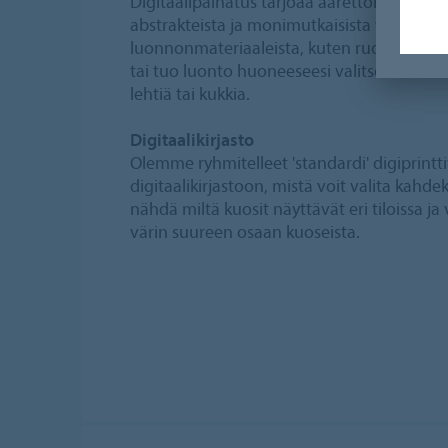
Digitaalipainatus tarjoaa äärettömästi suu
abstrakteista ja monimutkaisista värispektre
luonnonmateriaaleista, kuten ruohosta ja
tai tuo luonto huoneeseesi valitsemalla lat
lehtiä tai kukkia.
Digitaalikirjasto
Olemme ryhmitelleet 'standardi' digiprin
digitaalikirjastoon, mistä voit valita kahdek
nähdä miltä kuosit näyttävät eri tiloissa ja
värin suureen osaan kuoseista.