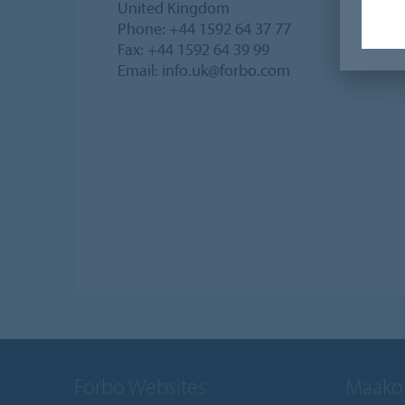
United Kingdom
Phone: +44 1592 64 37 77
Fax: +44 1592 64 39 99
Email: info.uk@forbo.com
Forbo Websites
Maakoh