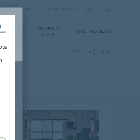
ISKIRJE
FORBONLINE
YHTEYSTIEDOT
ASENNUS JA
KUMENTIT
MALLIPALATILAUS
HOITO
ota
SHARE
n