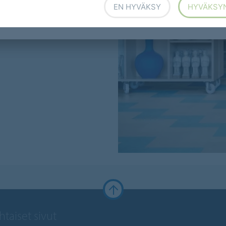
EN HYVÄKSY
HYVÄKSY
taiset sivut