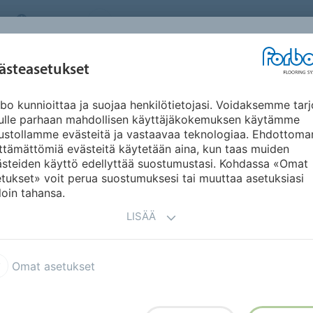
FINLAND
TIETOA MEISTÄ
TYÖPAIKAT
UUTISET
UUT
INSPIRAATIO JA
ästeasetukset
KÄYTTÖKOHTEET
KESTÄVÄ KEHITYS
DO
REFERENSSIT
bo kunnioittaa ja suojaa henkilötietojasi. Voidaksemme tarj
nulle parhaan mahdollisen käyttäjäkokemuksen käytämme
ustollamme evästeitä ja vastaavaa teknologiaa. Ehdottoma
ttämättömiä evästeitä käytetään aina, kun taas muiden
ästeiden käyttö edellyttää suostumustasi. Kohdassa «Omat
tukset» voit perua suostumuksesi tai muuttaa asetuksiasi
tiapäällysteitä kuten Marmoleum Modular-mallistoa.
loin tahansa.
LISÄÄ
Omat asetukset