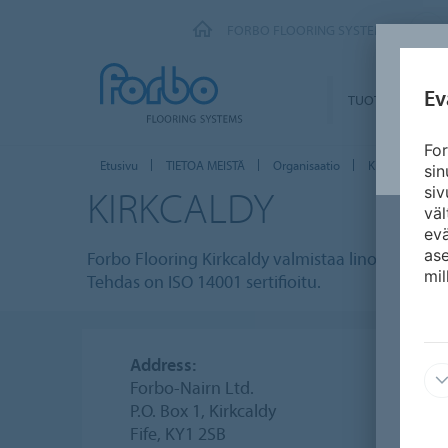
FORBO FLOORING SYSTEMS
Ev
TUOTTEET
For
Etusivu
TIETOA MEISTÄ
Organisaatio
Kirkcaldy
si
KIRKCALDY
siv
väl
ev
ase
Forbo Flooring Kirkcaldy valmistaa linoleumilat
mil
Tehdas on ISO 14001 sertifioitu.
Address:
Forbo-Nairn Ltd.
P.O. Box 1, Kirkcaldy
Fife, KY1 2SB