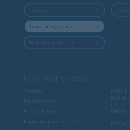
Forbo Group
Valits
Forbo Flooring Systems
Forbo Movement Systems
Forbo Flooring Systems
Tuotteet
Forbo Fl
Heikkilän
Käyttökohteet
00210
Helsinki
Kestävä kehitys
Inspiraatio ja referenssit
Puh.:
+35