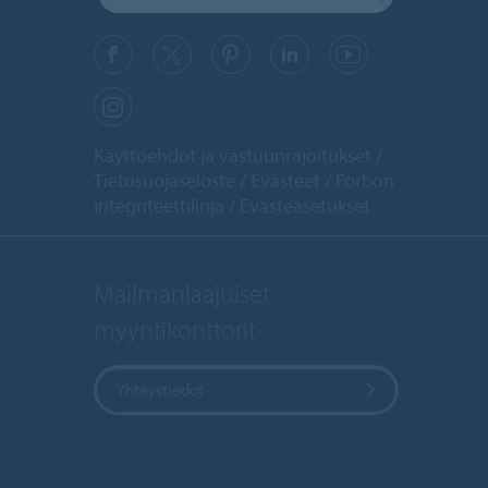
Käyttöehdot ja vastuunrajoitukset
Tietosuojaseloste
Evästeet
Forbon
integriteettilinja
Evästeasetukset
Mailmanlaajuiset
myyntikonttorit
Yhteystiedot