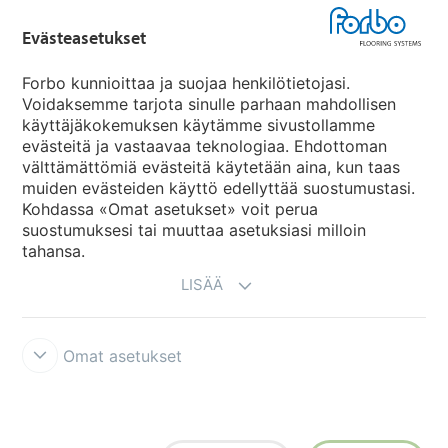
Forbo Flooring Systems
Evästeasetukset
Forbo Movement Systems
Forbo kunnioittaa ja suojaa henkilötietojasi.
Voidaksemme tarjota sinulle parhaan mahdollisen
käyttäjäkokemuksen käytämme sivustollamme
evästeitä ja vastaavaa teknologiaa. Ehdottoman
Maakohtaiset sivut
välttämättömiä evästeitä käytetään aina, kun taas
muiden evästeiden käyttö edellyttää suostumustasi.
Valitse maa
Kohdassa «Omat asetukset» voit perua
suostumuksesi tai muuttaa asetuksiasi milloin
tahansa.
LISÄÄ
Omat asetukset
Käyttöehdot ja vastuunrajoitukset
Tietosuojaseloste
Evästeet
Forbon integriteettilinja
Evästeasetukset