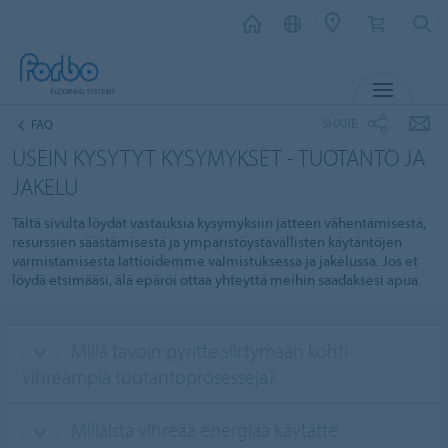
MENU
SHARE
FAQ
USEIN KYSYTYT KYSYMYKSET - TUOTANTO JA
JAKELU
Tältä sivulta löydät vastauksia kysymyksiin jätteen vähentämisestä,
resurssien säästämisestä ja ympäristöystävällisten käytäntöjen
varmistamisesta lattioidemme valmistuksessa ja jakelussa. Jos et
löydä etsimääsi, älä epäröi ottaa yhteyttä meihin saadaksesi apua.
Millä tavoin pyritte siirtymään kohti
vihreämpiä tuotantoprosesseja?
Millaista vihreää energiaa käytätte