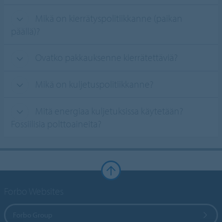
Mikä on kierrätyspolitiikkanne (paikan
päällä)?
Ovatko pakkauksenne kierrätettäviä?
Mikä on kuljetuspolitiikkanne?
Mitä energiaa kuljetuksissa käytetään?
Fossiilisia polttoaineita?
Forbo Websites
Forbo Group