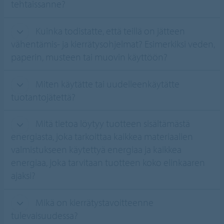
tehtaissanne?
Kuinka todistatte, että teillä on jätteen
vähentämis- ja kierrätysohjelmat? Esimerkiksi veden,
paperin, musteen tai muovin käyttöön?
Miten käytätte tai uudelleenkäytätte
tuotantojätettä?
Mitä tietoa löytyy tuotteen sisältämästä
energiasta, joka tarkoittaa kaikkea materiaalien
valmistukseen käytettyä energiaa ja kaikkea
energiaa, joka tarvitaan tuotteen koko elinkaaren
ajaksi?
Mikä on kierrätystavoitteenne
tulevaisuudessa?