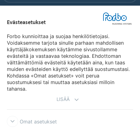
Forbo Flooring Systems
Evästeasetukset
Forbo Movement Systems
Forbo kunnioittaa ja suojaa henkilötietojasi.
Voidaksemme tarjota sinulle parhaan mahdollisen
käyttäjäkokemuksen käytämme sivustollamme
evästeitä ja vastaavaa teknologiaa. Ehdottoman
Maakohtaiset sivut
välttämättömiä evästeitä käytetään aina, kun taas
muiden evästeiden käyttö edellyttää suostumustasi.
Valitse maa
Kohdassa «Omat asetukset» voit perua
suostumuksesi tai muuttaa asetuksiasi milloin
tahansa.
LISÄÄ
Omat asetukset
Käyttöehdot ja vastuunrajoitukset
Tietosuojaseloste
Evästeet
Forbon integriteettilinja
Evästeasetukset