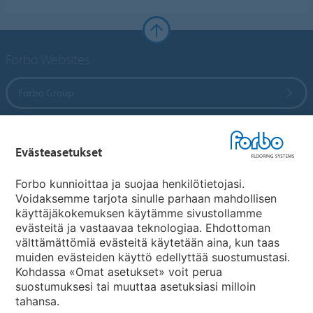
Forbo Websites
Forbo Group
Forbo Flooring Systems
Evästeasetukset
Forbo Movement Systems
Forbo kunnioittaa ja suojaa henkilötietojasi.
Voidaksemme tarjota sinulle parhaan mahdollisen
käyttäjäkokemuksen käytämme sivustollamme
evästeitä ja vastaavaa teknologiaa. Ehdottoman
Maakohtaiset sivut
välttämättömiä evästeitä käytetään aina, kun taas
muiden evästeiden käyttö edellyttää suostumustasi.
Valitse maa
Kohdassa «Omat asetukset» voit perua
suostumuksesi tai muuttaa asetuksiasi milloin
tahansa.