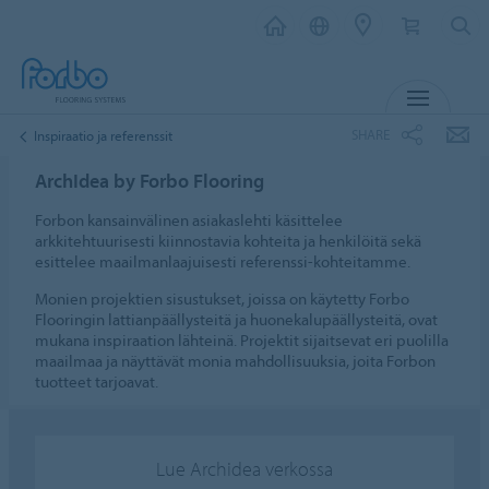
MENU
SHARE
Inspiraatio ja referenssit
ArchIdea by Forbo Flooring
Forbon kansainvälinen asiakaslehti käsittelee
arkkitehtuurisesti kiinnostavia kohteita ja henkilöitä sekä
esittelee maailmanlaajuisesti referenssi-kohteitamme.
Monien projektien sisustukset, joissa on käytetty Forbo
Flooringin lattianpäällysteitä ja huonekalupäällysteitä, ovat
mukana inspiraation lähteinä. Projektit sijaitsevat eri puolilla
maailmaa ja näyttävät monia mahdollisuuksia, joita Forbon
tuotteet tarjoavat.
Lue Archidea verkossa