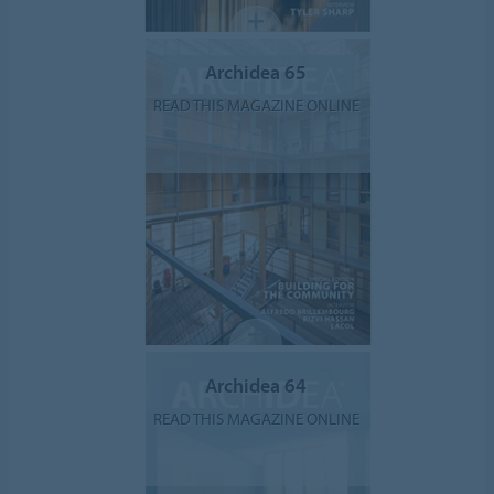
Archidea 65
READ THIS MAGAZINE ONLINE
Archidea 64
READ THIS MAGAZINE ONLINE