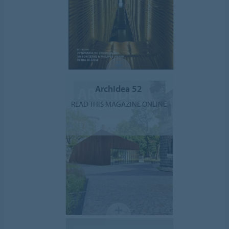
ArchIdea 52
READ THIS MAGAZINE ONLINE