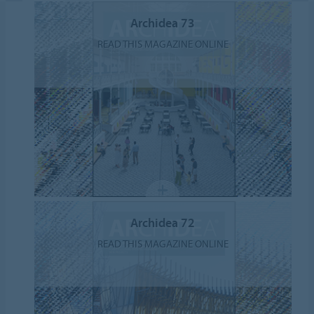
Archidea 73
READ THIS MAGAZINE ONLINE
Archidea 72
READ THIS MAGAZINE ONLINE