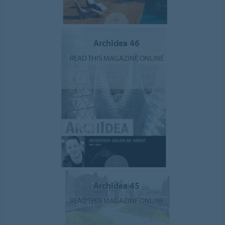
ArchIdea 46
READ THIS MAGAZINE ONLINE
ArchIdea 45
READ THIS MAGAZINE ONLINE