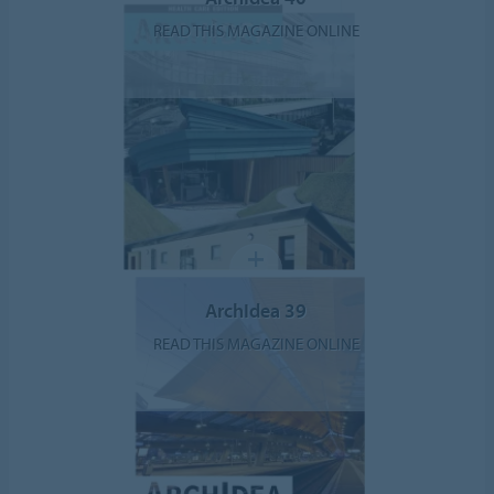
READ THIS MAGAZINE ONLINE
ArchIdea 39
READ THIS MAGAZINE ONLINE