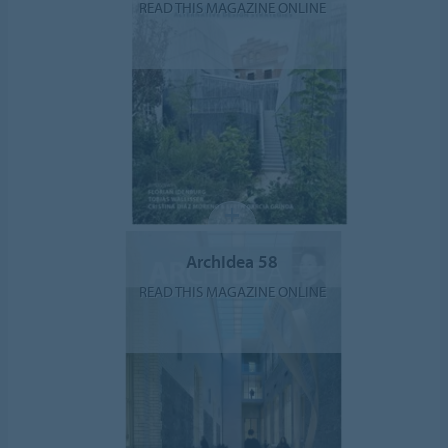
READ THIS MAGAZINE ONLINE
ArchIdea 58
READ THIS MAGAZINE ONLINE