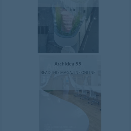
ArchIdea 55
READ THIS MAGAZINE ONLINE