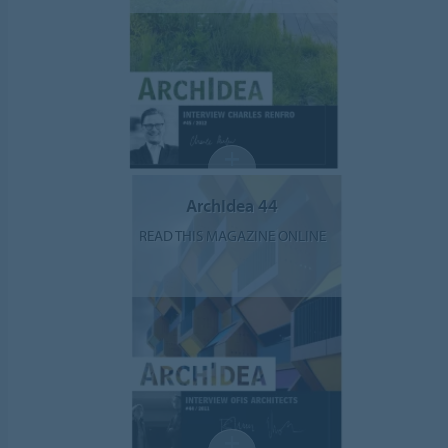
ArchIdea 44
READ THIS MAGAZINE ONLINE