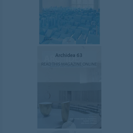
Archidea 63
READ THIS MAGAZINE ONLINE